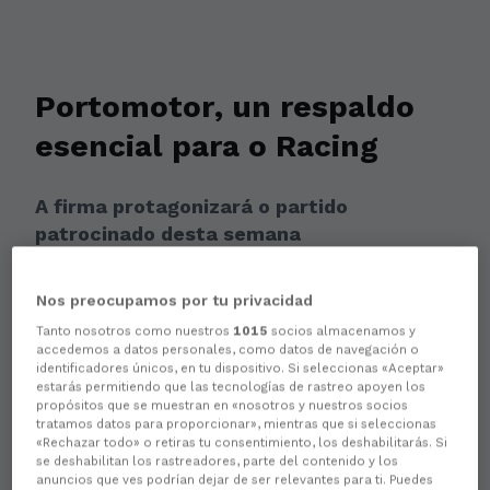
Portomotor, un respaldo
esencial para o Racing
A firma protagonizará o partido
patrocinado desta semana
Nos preocupamos por tu privacidad
Tanto nosotros como nuestros
1015
socios almacenamos y
accedemos a datos personales, como datos de navegación o
identificadores únicos, en tu dispositivo. Si seleccionas «Aceptar»
estarás permitiendo que las tecnologías de rastreo apoyen los
propósitos que se muestran en «nosotros y nuestros socios
tratamos datos para proporcionar», mientras que si seleccionas
«Rechazar todo» o retiras tu consentimiento, los deshabilitarás. Si
se deshabilitan los rastreadores, parte del contenido y los
anuncios que ves podrían dejar de ser relevantes para ti. Puedes