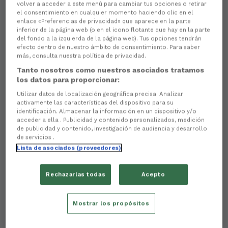
volver a acceder a este menú para cambiar tus opciones o retirar
el consentimiento en cualquier momento haciendo clic en el
enlace «Preferencias de privacidad» que aparece en la parte
inferior de la página web (o en el icono flotante que hay en la parte
del fondo a la izquierda de la página web). Tus opciones tendrán
efecto dentro de nuestro ámbito de consentimiento. Para saber
más, consulta nuestra política de privacidad.
There are no reactions yet. Be the first!
Tanto nosotros como nuestros asociados tratamos
los datos para proporcionar:
Contar con
compañías que apoian
de forma
Utilizar datos de localización geográfica precisa. Analizar
decidida o crecemento do club é fundamental para
activamente las características del dispositivo para su
seguir construíndo un proxecto sólido e ambicioso.
identificación. Almacenar la información en un dispositivo y/o
Portomoto
é unha desas empresas cuxa
acceder a ella . Publicidad y contenido personalizados, medición
colaboración se converteu nun
referente dentro do
de publicidad y contenido, investigación de audiencia y desarrollo
Racing Club Ferrol.
de servicios .
Lista de asociados (proveedores)
O seu CEO,
Marcos Alonso
, visitounos esta mañá con
motivo da presentación do
partido patrocinado
que
a firma promoverá este sábado, coincidindo coa
Rechazarlas todas
Acepto
visita do CD Lugo a A Malata
. O noso director de
márketing,
Daniel Agra
, quixo agradecer
publicamente a
implicación da compañía,
Mostrar los propósitos
destacando a importancia de contar con marcas que
non só ofrecen apoio económico, senón que se