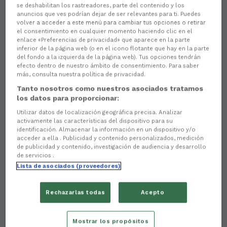
se deshabilitan los rastreadores, parte del contenido y los
anuncios que ves podrían dejar de ser relevantes para ti. Puedes
volver a acceder a este menú para cambiar tus opciones o retirar
el consentimiento en cualquier momento haciendo clic en el
enlace «Preferencias de privacidad» que aparece en la parte
inferior de la página web (o en el icono flotante que hay en la parte
del fondo a la izquierda de la página web). Tus opciones tendrán
efecto dentro de nuestro ámbito de consentimiento. Para saber
más, consulta nuestra política de privacidad.
There are no reactions yet. Be the first!
Tanto nosotros como nuestros asociados tratamos
```html
los datos para proporcionar:
Utilizar datos de localización geográfica precisa. Analizar
O apoio de empresas comprometidas como
Ópticas
activamente las características del dispositivo para su
Noroeste
é unha das grandes fortalezas do
Racing
identificación. Almacenar la información en un dispositivo y/o
Club Ferrol
. A firma, recoñecida polo seu servizo
acceder a ella . Publicidad y contenido personalizados, medición
próximo e a súa implantación en
Ferrolterra
, onde
de publicidad y contenido, investigación de audiencia y desarrollo
conta con
sete centros
, será protagonista do
de servicios .
partido patrocinado
deste domingo (
17.00 horas
),
Lista de asociados (proveedores)
correspondente á
37.ª xornada
, ante o
Osasuna
Promesas
en
A Malata
.
Rechazarlas todas
Acepto
Durante a presentación deste encontro,
Emma
Fernández-Portal Calaza
, responsable de Marketing
de
Ópticas Noroeste
, expresou o compromiso da
Mostrar los propósitos