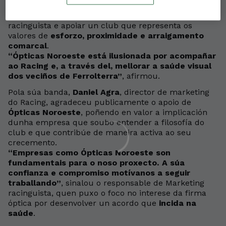
firma co
proxecto racinguista
, destacando o orgullo
que supón para a compañía formar parte da familia
racinguista e apoiar un club que representa os
valores de
esforzo, proximidade e arraigamento
comarcal
.
“Ópticas Noroeste está ilusionada por acompañar
ao Racing e, a través del, mellorar a saúde visual
dos veciños de Ferrolterra”
, afirmou.
Pola súa banda,
Daniel Agra
, director de marketing
do Racing, agradeceu publicamente o apoio de
Ópticas Noroeste
, poñendo en valor a implicación
dunha empresa que soubo entender a filosofía do
club e que contribúe de maneira activa ao seu
crecemento.
“Empresas como Ópticas Noroeste son
fundamentais para o noso proxecto. A súa
confianza e compromiso motívanos a seguir
traballando”
, sinalou o responsable de Marketing
racinguista, quen puxo o foco no interese da firma
óptica por desenvolver un acordo que
incida na
saúde
.