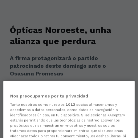
Ópticas Noroeste, unha
alianza que perdura
A firma protagonizará o partido
patrocinado deste domingo ante o
Osasuna Promesas
Nos preocupamos por tu privacidad
Tanto nosotros como nuestros
1013
socios almacenamos y
accedemos a datos personales, como datos de navegación o
identificadores únicos, en tu dispositivo. Si seleccionas «Aceptar»
estarás permitiendo que las tecnologías de rastreo apoyen los
propósitos que se muestran en «nosotros y nuestros socios
tratamos datos para proporcionar», mientras que si seleccionas
«Rechazar todo» o retiras tu consentimiento, los deshabilitarás. Si