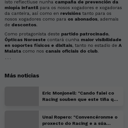
Isto reflectiuse nunha
campaña de prevención da
miopía infantil
para os nosos xogadores e xogadoras
da canteira, así como en
revisións
tanto para os
nosos xogadores como para
os abonados
, ademais
de
descontos
.
Como protagonista deste
partido patrocinado
,
Ópticas Noroeste
contará cunha
maior visibilidade
en soportes físicos e dixitais
, tanto no estadio de
A
Malata
como nos
canais oficiais do club
.
```
Más noticias
Eric Monjonell: "Cando falei co
Racing souben que este tiña que
ser o meu sitio"
Unai Ropero: "Convencéronme o
proxecto do Racing e a súa