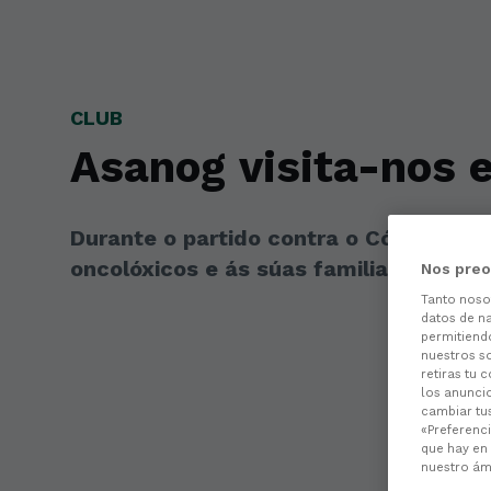
Skip to main content
CLUB
Asanog visita-nos 
Durante o partido contra o Córdoba CF
oncolóxicos e ás súas familias.
Nos preo
Tanto nos
datos de na
permitiend
nuestros s
retiras tu 
los anuncio
cambiar tu
«Preferenci
que hay en 
nuestro ámb