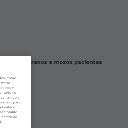
á soporte a nenos e mozos pacientes
les, como
estarás
osotros y
ar todo» o
l contenido y
ste menú para
 el enlace
no flotante
o dentro de
d.