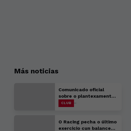
Más noticias
Comunicado oficial
sobre o plantexamento
creativo da campaña de
CLUB
abonados
O Racing pecha o último
exercicio cun balance