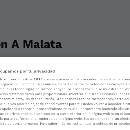
en A Malata
, demos visibilidade a esta asociación que d
cupamos por tu privacidad
otros como nuestros
1013
socios almacenamos y accedemos a datos persona
vegación o identificadores únicos, en tu dispositivo. Si seleccionas «Aceptar» 
o que las tecnologías de rastreo apoyen los propósitos que se muestran en «n
ocios tratamos datos para proporcionar», mientras que si seleccionas «Rechaz
consentimiento, los deshabilitarás. Si se deshabilitan los rastreadores, parte de
s que ves podrían dejar de ser relevantes para ti. Puedes volver a acceder a e
s opciones o retirar el consentimiento en cualquier momento haciendo clic en
as de privacidad» que aparece en la parte inferior de la página web (o en el ico
la parte del fondo a la izquierda de la página web). Tus opciones tendrán efect
ito de consentimiento. Para saber más, consulta nuestra política de privacida