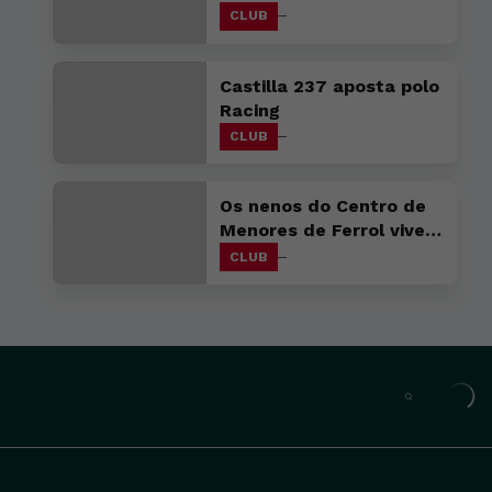
favorable
CLUB
Castilla 237 aposta polo
Racing
CLUB
Os nenos do Centro de
Menores de Ferrol viven
unha xornada
CLUB
inesquecible co primeiro
equipo