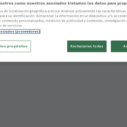
sotros como nuestros asociados tratamos los datos para prop
tos de localización geográfica precisa. Analizar activamente las características
 para su identificación. Almacenar la información en un dispositivo y/o acceder 
y contenido personalizados, medición de publicidad y contenido, investigación
o de servicios .
sociados (proveedores)
 los propósitos
Rechazarlas todas
A