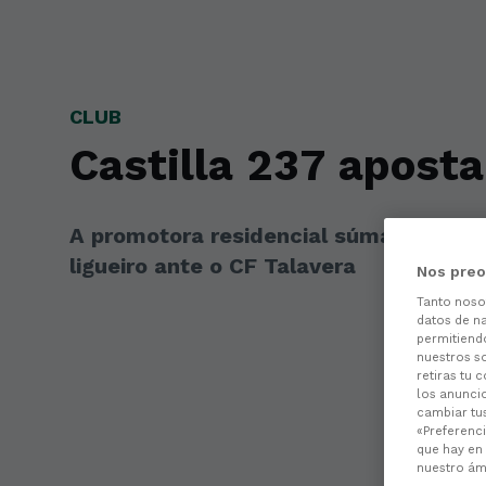
Skip to main content
CLUB
Castilla 237 aposta
A promotora residencial súmase á nómi
ligueiro ante o CF Talavera
Nos preo
Tanto nos
datos de na
permitiend
nuestros s
retiras tu 
los anuncio
cambiar tu
«Preferenci
que hay en 
nuestro ámb