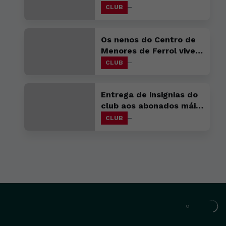
favorable
CLUB
Os nenos do Centro de
Menores de Ferrol viven
unha xornada
CLUB
inesquecible co primeiro
equipo
Entrega de insignias do
club aos abonados máis
antigos
CLUB