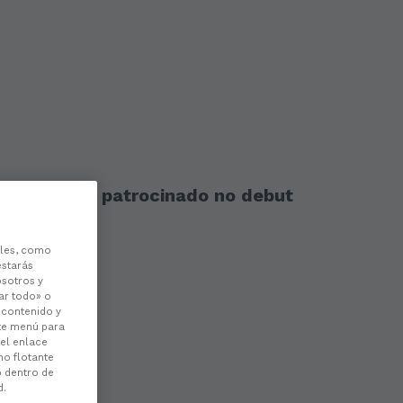
á o partido patrocinado no debut
les, como
estarás
osotros y
ar todo» o
l contenido y
ste menú para
 el enlace
no flotante
o dentro de
d.