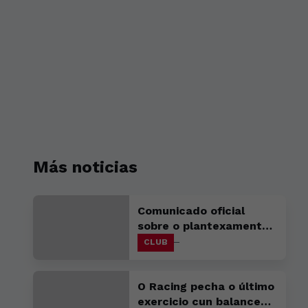
Más noticias
Comunicado oficial
sobre o plantexamento
creativo da campaña de
CLUB
abonados
O Racing pecha o último
exercicio cun balance