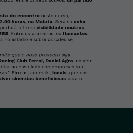
ciado, entre os seus activos,
un partido
ista do encontro
neste curso,
12.00 horas, na Malata
. Será só
unha
portará á firma
visibilidade noutros
RSS
. Entre os primeiros, os
flamantes
no estadio e sobre os cales se
mite que o noso proxecto siga
acing Club Ferrol, Daniel Agra
, no acto
ontar ao noso lado con empresas que
rzo"
. Firmas, ademais,
locais
, que nos
lver sinerxías beneficiosas
para o