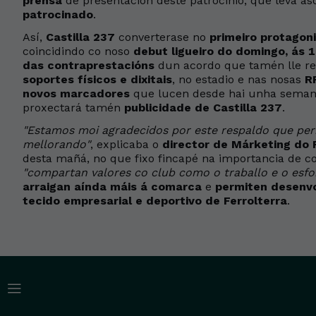
prensa
de presentación deste patrocinio, que leva aso
patrocinado
.
Así,
Castilla 237
converterase no
primeiro protagon
coincidindo co noso
debut ligueiro do domingo, ás 
das contraprestacións
dun acordo que tamén lle re
soportes físicos e dixitais
, no estadio e nas nosas
R
novos marcadores
que lucen desde hai unha semana 
proxectará tamén
publicidade de Castilla 237
.
"Estamos moi agradecidos por este respaldo que per
mellorando"
, explicaba o
director de Márketing do R
desta mañá, no que fixo fincapé na importancia de c
"compartan valores co club como o traballo e o esfo
arraigan aínda máis á comarca
e
permiten desenvo
tecido empresarial e deportivo de Ferrolterra
.