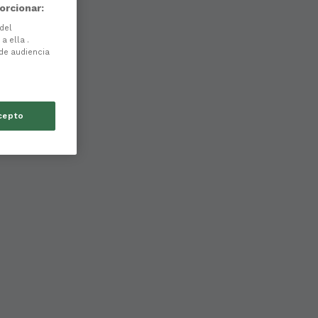
orcionar:
 del
a ella .
 de audiencia
cepto