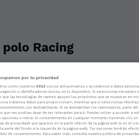
 polo Racing
na de patrocinadores do club e protagonizar
cupamos por tu privacidad
otros como nuestros
1013
socios almacenamos y accedemos a datos persona
vegación o identificadores únicos, en tu dispositivo. Si seleccionas «Aceptar» 
o que las tecnologías de rastreo apoyen los propósitos que se muestran en «n
ocios tratamos datos para proporcionar», mientras que si seleccionas «Rechaz
consentimiento, los deshabilitarás. Si se deshabilitan los rastreadores, parte de
s que ves podrían dejar de ser relevantes para ti. Puedes volver a acceder a e
s opciones o retirar el consentimiento en cualquier momento haciendo clic en
as de privacidad» que aparece en la parte inferior de la página web (o en el ico
la parte del fondo a la izquierda de la página web). Tus opciones tendrán efect
ito de consentimiento. Para saber más, consulta nuestra política de privacida