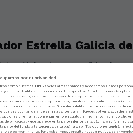
ador Estrella Galicia 
e la entidad según nuestros aficionados
cupamos por tu privacidad
otros como nuestros
1015
socios almacenamos y accedemos a datos persona
vegación o identificadores únicos, en tu dispositivo. Si seleccionas «Aceptar» 
o que las tecnologías de rastreo apoyen los propósitos que se muestran en «n
ocios tratamos datos para proporcionar», mientras que si seleccionas «Rechaz
consentimiento, los deshabilitarás. Si se deshabilitan los rastreadores, parte de
s que ves podrían dejar de ser relevantes para ti. Puedes volver a acceder a e
s opciones o retirar el consentimiento en cualquier momento haciendo clic en
as de privacidad» que aparece en la parte inferior de la página web (o en el ico
la parte del fondo a la izquierda de la página web). Tus opciones tendrán efect
ito de consentimiento. Para saber más, consulta nuestra política de privacida