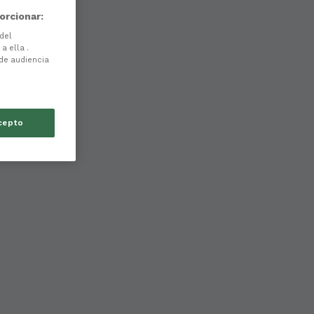
orcionar:
 del
a ella .
 de audiencia
cepto