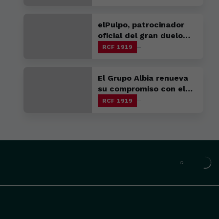
elPulpo, patrocinador
oficial del gran duelo
gallego en A Malata
RCF 1919
El Grupo Albia renueva
su compromiso con el
club
RCF 1919