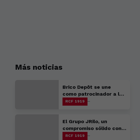
Más noticias
Brico Depôt se une
como patrocinador a la
familia racinguista
RCF 1919
El Grupo JRilo, un
compromiso sólido con
el Racing
RCF 1919