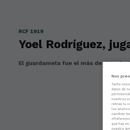
Skip to main content
RCF 1919
Yoel Rodríguez, jug
El guardameta fue el más destacado d
Nos preo
Tanto nos
datos de na
permitiend
nuestros s
retiras tu 
los anuncio
cambiar tu
«Preferenci
que hay en 
nuestro ámb