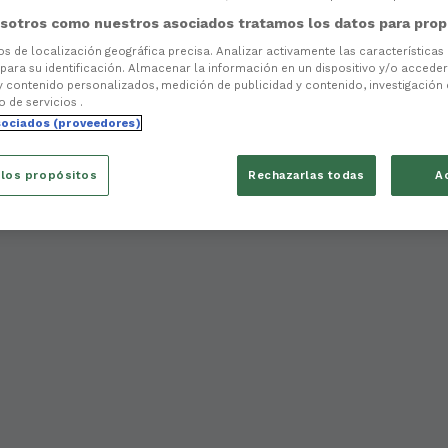
sotros como nuestros asociados tratamos los datos para prop
tos de localización geográfica precisa. Analizar activamente las características
 para su identificación. Almacenar la información en un dispositivo y/o acceder 
y contenido personalizados, medición de publicidad y contenido, investigación
o de servicios .
sociados (proveedores)
 los propósitos
Rechazarlas todas
A