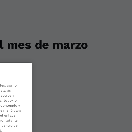
del mes de marzo
les, como
estarás
osotros y
ar todo» o
l contenido y
ste menú para
 el enlace
no flotante
o dentro de
d.