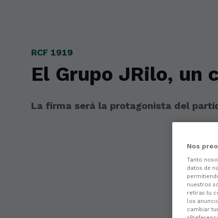
Skip to main content
RCF 1919
El Grupo JRilo, un 
La firma será la protagonista del part
Nos preo
Tanto nos
datos de na
permitiend
nuestros s
retiras tu 
los anuncio
cambiar tu
«Preferenci