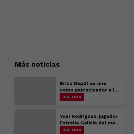
Más noticias
Brico Depôt se une
como patrocinador a la
familia racinguista
RCF 1919
Yoel Rodríguez, jugador
Estrella Galicia del mes
de marzo
RCF 1919