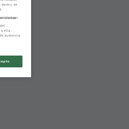
o dentro de
d.
orcionar:
 del
a ella .
 de audiencia
cepto