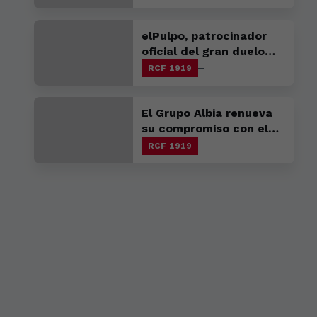
elPulpo, patrocinador
oficial del gran duelo
gallego en A Malata
RCF 1919
El Grupo Albia renueva
su compromiso con el
club
RCF 1919