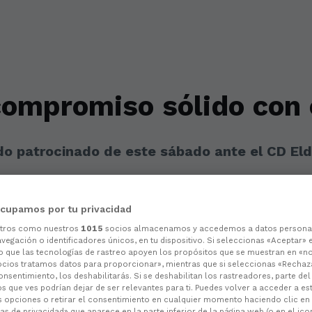
compromiso sólido con 
ido patrocinado de este sábado ante el CD El
cupamos por tu privacidad
otros como nuestros
1015
socios almacenamos y accedemos a datos persona
vegación o identificadores únicos, en tu dispositivo. Si seleccionas «Aceptar» 
o que las tecnologías de rastreo apoyen los propósitos que se muestran en «n
ocios tratamos datos para proporcionar», mientras que si seleccionas «Rechaz
consentimiento, los deshabilitarás. Si se deshabilitan los rastreadores, parte de
s que ves podrían dejar de ser relevantes para ti. Puedes volver a acceder a e
s opciones o retirar el consentimiento en cualquier momento haciendo clic en
as de privacidad» que aparece en la parte inferior de la página web (o en el ico