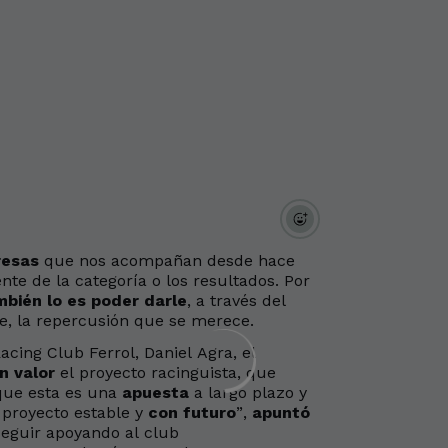
resas
que nos acompañan desde hace
e de la categoría o los resultados. Por
mbién lo es poder darle
, a través del
e, la repercusión que se merece.
cing Club Ferrol, Daniel Agra, el
n valor
el proyecto racinguista, que
 que esta es una
apuesta
a largo plazo y
 proyecto estable y
con futuro
”,
apuntó
seguir apoyando al club