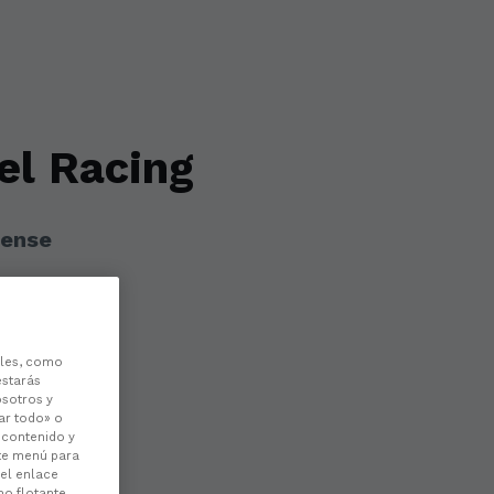
el Racing
dense
les, como
estarás
osotros y
ar todo» o
l contenido y
ste menú para
 el enlace
no flotante