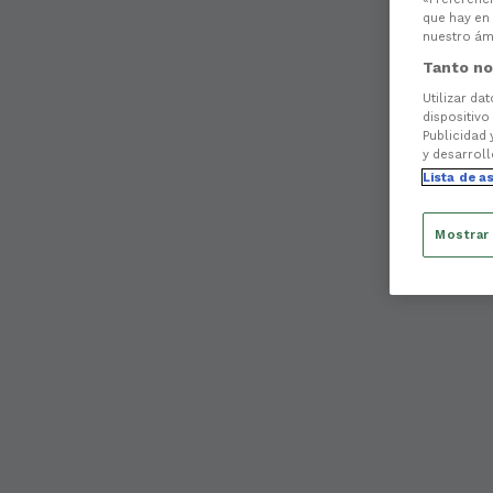
que hay en 
nuestro ámb
Tanto no
Utilizar da
dispositivo
Publicidad 
y desarroll
Lista de a
Mostrar