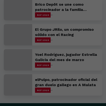
Brico Depôt se une como
patrocinador a la familia
racinguista
RCF 1919
El Grupo JRilo, un compromiso
sólido con el Racing
RCF 1919
Yoel Rodríguez, jugador Estrella
Galicia del mes de marzo
RCF 1919
elPulpo, patrocinador oficial del
gran duelo gallego en A Malata
RCF 1919