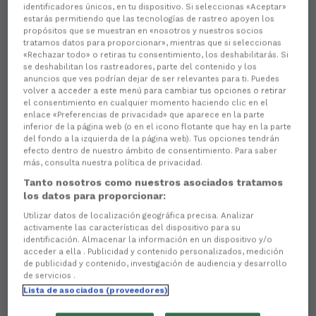
identificadores únicos, en tu dispositivo. Si seleccionas «Aceptar»
estarás permitiendo que las tecnologías de rastreo apoyen los
propósitos que se muestran en «nosotros y nuestros socios
tratamos datos para proporcionar», mientras que si seleccionas
«Rechazar todo» o retiras tu consentimiento, los deshabilitarás. Si
se deshabilitan los rastreadores, parte del contenido y los
anuncios que ves podrían dejar de ser relevantes para ti. Puedes
volver a acceder a este menú para cambiar tus opciones o retirar
Aún no hay reacciones. ¡Sé el primero!
el consentimiento en cualquier momento haciendo clic en el
enlace «Preferencias de privacidad» que aparece en la parte
El Racing Club Ferrol fue uno de los
homenajeados
inferior de la página web (o en el icono flotante que hay en la parte
por Diario de Ferrol en la gala con la que este
del fondo a la izquierda de la página web). Tus opciones tendrán
medio de comunicación festejó sus 25 años de
efecto dentro de nuestro ámbito de consentimiento. Para saber
más, consulta nuestra política de privacidad.
vida
. El presidente del club, Manuel Ansede, recogió
de manos del regidor de la Diputación da Coruña,
Tanto nosotros como nuestros asociados tratamos
Valentín González Formoso, el
galardón con el que
los datos para proporcionar:
se reconocía a la entidad como la institución
Utilizar datos de localización geográfica precisa. Analizar
ferrolana más destacada del último año.
activamente las características del dispositivo para su
identificación. Almacenar la información en un dispositivo y/o
La ceremonia, que se celebró el
miércoles en el
acceder a ella . Publicidad y contenido personalizados, medición
teatro Jofre
, contó con la presencia de destacadas
de publicidad y contenido, investigación de audiencia y desarrollo
personalidades de la vida política autonómica y local,
de servicios .
como el presidente y vicepresidente de la Xunta de
Lista de asociados (proveedores)
Galicia, Alfonso Rueda y Diego Calvo,
respectivamente; el propio presidente de la