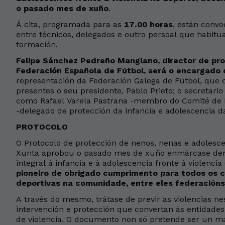
o pasado mes de xuño
.
Á cita, programada para as
17.00 horas
, están conv
entre técnicos, delegados e outro persoal que habitu
formación.
Felipe Sánchez Pedreño Manglano, director de pro
Federación Española de Fútbol, será o encargado d
representación da Federación Galega de Fútbol, que co
presentes o seu presidente, Pablo Prieto; o secretario 
como Rafael Varela Pastrana -membro do Comité de P
-delegado de protección da infancia e adolescencia d
PROTOCOLO
O Protocolo de protección de nenos, nenas e adolesce
Xunta aprobou o pasado mes de xuño enmárcase dent
integral á infancia e á adolescencia fronte á violenci
pioneiro de obrigado cumprimento para todos os c
deportivas na comunidade, entre eles federacións
A través do mesmo, trátase de previr as violencias ne
intervención e protección que convertan ás entidades
de violencia. O documento non só pretende ser un m