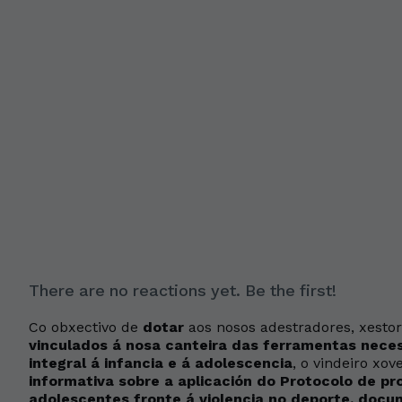
There are no reactions yet. Be the first!
Co obxectivo de
dotar
aos nosos adestradores, xesto
vinculados á nosa canteira das ferramentas neces
integral á infancia e á adolescencia
, o vindeiro x
informativa sobre a aplicación do Protocolo de pr
adolescentes fronte á violencia no deporte, docu