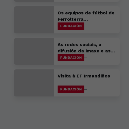
Arenales Santa Juana
Os equipos de fútbol de
Ferrolterra
acompañarannos nas
FUNDACIÓN
bancadas da Malata
As redes sociais, a
difusión da imaxe e as
apostas deportivas
FUNDACIÓN
centran a sesión
formativa que a Policía
Visita á EF Irmandiños
Nacional impartiu aos
nosos canteiráns.
FUNDACIÓN