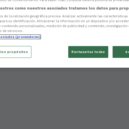
ito de consentimiento. Para saber más, consulta nuestra política de privacida
sotros como nuestros asociados tratamos los datos para prop
tos de localización geográfica precisa. Analizar activamente las características
 para su identificación. Almacenar la información en un dispositivo y/o acceder 
y contenido personalizados, medición de publicidad y contenido, investigación
o de servicios .
sociados (proveedores)
 los propósitos
Rechazarlas todas
A