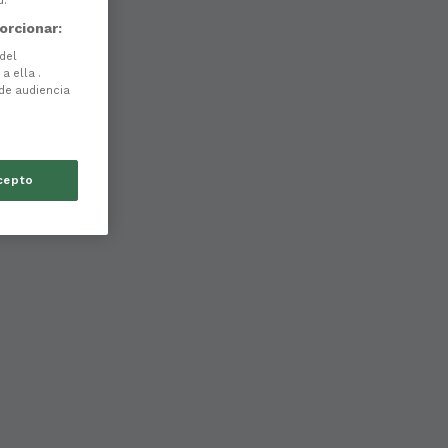
d.
orcionar:
 del
a ella .
 de audiencia
cepto