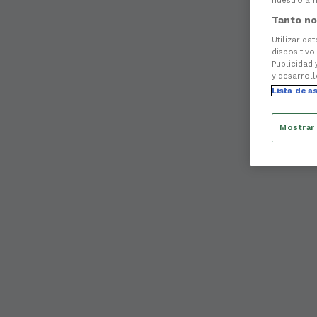
nuestro ámb
Tanto no
Utilizar da
dispositivo
Publicidad 
y desarroll
Lista de a
Mostrar