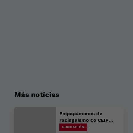
Más noticias
Empapámonos de
racinguismo co CEIP
Ledicia e o Colexio
FUNDACIÓN