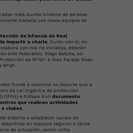
ocadas máis dunha trintena de persoas
almente traballa cos nosos equipos de
tección da infancia da Real
e impartir a charla
. Xunto con el, en
labora con nós na iniciativa, estarán
do ente federativo, Diego Batalla; así
rotección da RFGF- e Álex Parada Rivas
a RFGF.
ntes fronte á violencia no deporte que a
ro da Lei Orgánica de protección
a (LOPIVI) e trátase dun
documento
entros que realicen actividades
 e clubes
.
ste entorno e establecer canles de
 deportivas en espazos seguros e libres
arco de actuación, senón unha