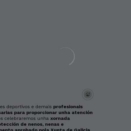
res deportivos e demais
profesionais
arias para proporcionar unha atención
oves celebraremos unha
xornada
otección de nenos, nenas e
mento aprobado pola Xunta de Galicia