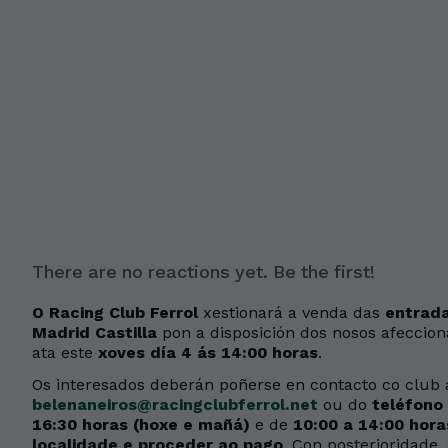
There are no reactions yet. Be the first!
O Racing Club Ferrol
xestionará a venda das
entrada
Madrid Castilla
pon a disposición dos nosos afeccion
ata este
xoves día 4 ás 14:00 horas
.
Os interesados deberán poñerse en contacto co club 
belenaneiros@racingclubferrol.net
ou do
teléfono
16:30 horas (hoxe e mañá)
e de
10:00 a 14:00 hora
localidade e proceder ao pago
. Con posterioridade,