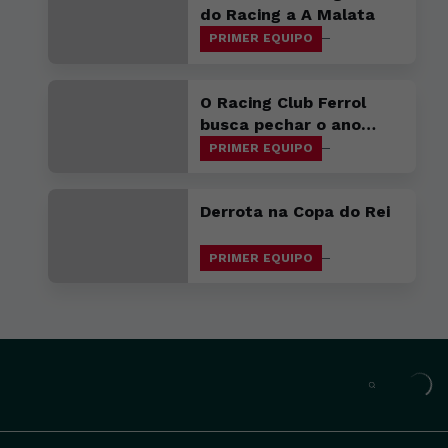
do Racing a A Malata
PRIMER EQUIPO
O Racing Club Ferrol
busca pechar o ano
cunha vitoria en Avilés
PRIMER EQUIPO
Derrota na Copa do Rei
PRIMER EQUIPO