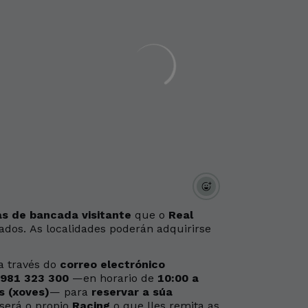
s de bancada visitante
que o
Real
ados. As localidades poderán adquirirse
a través do
correo electrónico
 981 323 300
—en horario de
10:00 a
s (xoves)
— para
reservar a súa
 será o propio
Racing
o que lles remita as