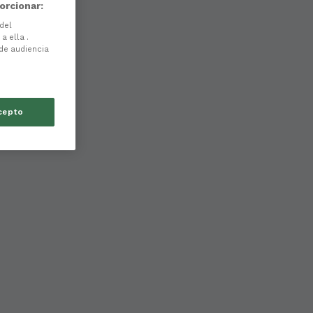
orcionar:
 del
a ella .
 de audiencia
cepto