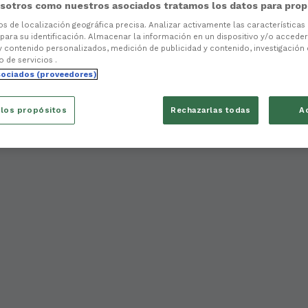
sotros como nuestros asociados tratamos los datos para prop
tos de localización geográfica precisa. Analizar activamente las características
 para su identificación. Almacenar la información en un dispositivo y/o acceder 
y contenido personalizados, medición de publicidad y contenido, investigación
o de servicios .
sociados (proveedores)
 los propósitos
Rechazarlas todas
A