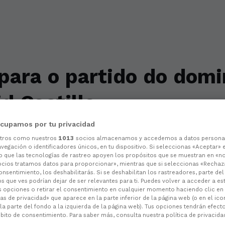
para o partido do dom
d Castilla
cupamos por tu privacidad
dades para a bancada visitante
otros como nuestros
1013
socios almacenamos y accedemos a datos persona
vegación o identificadores únicos, en tu dispositivo. Si seleccionas «Aceptar» 
o que las tecnologías de rastreo apoyen los propósitos que se muestran en «n
ocios tratamos datos para proporcionar», mientras que si seleccionas «Rechaz
consentimiento, los deshabilitarás. Si se deshabilitan los rastreadores, parte de
s que ves podrían dejar de ser relevantes para ti. Puedes volver a acceder a e
s opciones o retirar el consentimiento en cualquier momento haciendo clic en
as de privacidad» que aparece en la parte inferior de la página web (o en el ico
la parte del fondo a la izquierda de la página web). Tus opciones tendrán efect
ito de consentimiento. Para saber más, consulta nuestra política de privacida