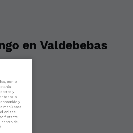
ingo en Valdebebas
les, como
estarás
osotros y
ar todo» o
l contenido y
ste menú para
 el enlace
no flotante
o dentro de
d.