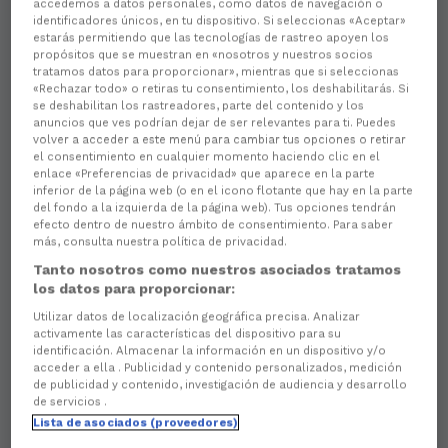
accedemos a datos personales, como datos de navegación o
identificadores únicos, en tu dispositivo. Si seleccionas «Aceptar»
estarás permitiendo que las tecnologías de rastreo apoyen los
propósitos que se muestran en «nosotros y nuestros socios
tratamos datos para proporcionar», mientras que si seleccionas
«Rechazar todo» o retiras tu consentimiento, los deshabilitarás. Si
se deshabilitan los rastreadores, parte del contenido y los
anuncios que ves podrían dejar de ser relevantes para ti. Puedes
volver a acceder a este menú para cambiar tus opciones o retirar
el consentimiento en cualquier momento haciendo clic en el
enlace «Preferencias de privacidad» que aparece en la parte
There are no reactions yet. Be the first!
inferior de la página web (o en el icono flotante que hay en la parte
del fondo a la izquierda de la página web). Tus opciones tendrán
```html
efecto dentro de nuestro ámbito de consentimiento. Para saber
más, consulta nuestra política de privacidad.
Tarde de racinguismo en estado puro
a que onte
Tanto nosotros como nuestros asociados tratamos
se viviu no estadio da Malata con motivo do acto de
los datos para proporcionar:
fin de tempada da nosa canteira. Unha xornada que
serviu para poñer en valor a nosa esencia: a
Utilizar datos de localización geográfica precisa. Analizar
formación
, o
sentimento de pertenza
e o
orgullo
activamente las características del dispositivo para su
de vestir a camiseta verde
dende os primeiros
identificación. Almacenar la información en un dispositivo y/o
acceder a ella . Publicidad y contenido personalizados, medición
pasos. Pero na que tamén puidemos agradecer o
de publicidad y contenido, investigación de audiencia y desarrollo
traballo, esforzo e dedicación
de todos cantos fan
de servicios .
posible que, tempada tras tempada, sigamos
Lista de asociados (proveedores)
medrando dende a base.