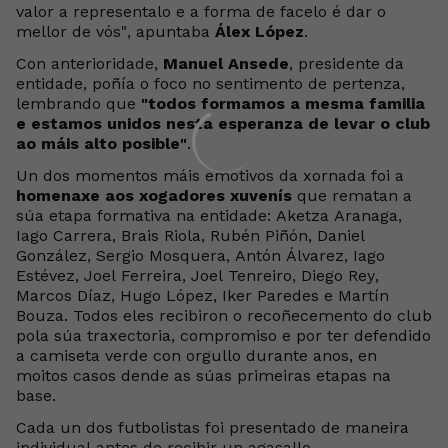
valor a representalo e a forma de facelo é dar o
mellor de vós", apuntaba
Álex López
.
Con anterioridade,
Manuel Ansede
, presidente da
entidade, poñía o foco no sentimento de pertenza,
lembrando que
"todos formamos a mesma familia
e estamos unidos nesta esperanza de levar o club
ao máis alto posible"
.
Un dos momentos máis emotivos da xornada foi a
homenaxe aos xogadores xuvenís
que rematan a
súa etapa formativa na entidade: Aketza Aranaga,
Iago Carrera, Brais Riola, Rubén Piñón, Daniel
González, Sergio Mosquera, Antón Álvarez, Iago
Estévez, Joel Ferreira, Joel Tenreiro, Diego Rey,
Marcos Díaz, Hugo López, Iker Paredes e Martín
Bouza. Todos eles recibiron o recoñecemento do club
pola súa traxectoria, compromiso e por ter defendido
a camiseta verde con orgullo durante anos, en
moitos casos dende as súas primeiras etapas na
base.
Cada un dos futbolistas foi presentado de maneira
individual antes de recibir un agasallo