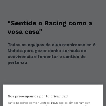
"Sentide o Racing como a
vosa casa"
Todos os equipos do club reuníronse en A
Malata para gozar dunha xornada de
convivencia e fomentar o sentido de
pertenza
Nos preocupamos por tu privacidad
Tanto nosotros como nuestros
1015
socios almacenamos y