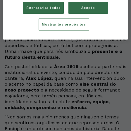
A cita arrancou con todos os equipos da
Fundación
Rechazarlas todas
Acepto
Racing Club Ferrol
pasando polo céspede para a
tradicional
fotografía oficial
. O terreo de xogo da
Malata converteuse nun espazo de convivencia e
Mostrar los propósitos
celebración, no que os nosos mozos futbolistas,
dende os máis pequenos ata os conxuntos xuvenís,
pasando polo equipo Genuine, gozaron de actividades
deportivas e lúdicas, co fútbol como protagonista.
Unha imaxe que para nós simboliza o
presente e o
futuro desta entidade
.
Con posterioridade, a
Área 1919
acolleu a parte máis
institucional do evento, conducida polo director de
canteira,
Álex López
, quen na súa intervención puxo
o acento no papel da base como
eixe central do
noso proxecto
e a necesidade de seguir formando
xogadores, pero tamén persoas, en liña coa
identidade e valores do club:
esforzo, equipo,
unidade, compromiso e resiliencia
.
"Non somos máis nin menos que ninguén e temos
que sentirnos orgullosos do que representamos. O
Racing é un club con cen anos de historia. Dádelle