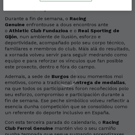
como unha ferramenta
de
inclusión
,
respecto
e
transformación social
.
Durante a fin de semana, o
Racing
Genuine
enfrontouse a dous encontros ante
o
Athletic Club Fundazioa
e o
Real Sporting de
Gijón
, nun ambiente de ilusión, esforzo e
deportividade, acompañado polo seu corpo técnico,
familiares e membros do club. Máis alá do resultado,
a xornada volveu servir para seguir medrando como
equipo e para reforzar os vínculos que fan posible
este proxecto, dentro e fóra do campo.
Ademais, a sede de
Burgos
deixou momentos moi
emotivos, como a tradicional
entrega de medallas
,
na que todos os participantes foron recoñecidos polo
seu esforzo, compromiso e participación durante a
fin de semana. Ese peche simbólico volveu reflectir a
esencia dunha competición que se consolidou como
un referente do deporte inclusivo en España.
Con esta terceira parada do calendario, o
Racing
Club Ferrol Genuine
mantén vivo o seu camiño
nunha tempada que segue sumando aprendizaxes,