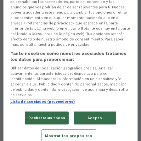
se deshabilitan los rastreadores, parte del contenido y los
anuncios que ves podrían dejar de ser relevantes para ti. Puedes
volver a acceder a este menú para cambiar tus opciones o retirar
el consentimiento en cualquier momento haciendo clic en el
enlace «Preferencias de privacidad» que aparece en la parte
inferior de la página web (o en el icono flotante que hay en la parte
del fondo a la izquierda de la página web). Tus opciones tendrán
efecto dentro de nuestro ámbito de consentimiento. Para saber
más, consulta nuestra política de privacidad.
There are no reactions yet. Be the first!
Tanto nosotros como nuestros asociados tratamos
los datos para proporcionar:
O
Racing Club Ferrol Genuine
completou esta fin de
Utilizar datos de localización geográfica precisa. Analizar
semana a súa participación na
terceira
activamente las características del dispositivo para su
xornada
de
LALIGA GENUINE Moeve
, celebrada
identificación. Almacenar la información en un dispositivo y/o
na
Cidade Deportiva do Burgos CF
, nunha cita
acceder a ella . Publicidad y contenido personalizados, medición
marcada pola
convivencia
, o
compañeirismo
e os
de publicidad y contenido, investigación de audiencia y desarrollo
de servicios .
valores que definen esta competición impulsada
Lista de asociados (proveedores)
por
LALIGA
a través da
Fundación LALIGA
.
A expedición racinguista volveu vivir unha
Rechazarlas todas
Acepto
experiencia moi especial dentro e fóra do terreo de
xogo, nunha sede que reuniu equipos de todo o país
e que volveu poñer de manifesto o verdadeiro
Mostrar los propósitos
espírito de
LALIGA GENUINE Moeve
: gozar do fútbol