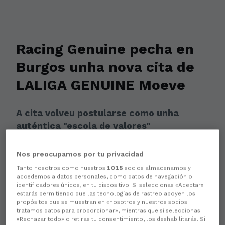
Racing Genuine pecha en
Burgos unha nova cita de
LALIGA GENUINE Moeve
A cita volveu postularse como unha
auténtica "escola de valores"
Nos preocupamos por tu privacidad
Tanto nosotros como nuestros
1015
socios almacenamos y
accedemos a datos personales, como datos de navegación o
identificadores únicos, en tu dispositivo. Si seleccionas «Aceptar»
estarás permitiendo que las tecnologías de rastreo apoyen los
propósitos que se muestran en «nosotros y nuestros socios
tratamos datos para proporcionar», mientras que si seleccionas
«Rechazar todo» o retiras tu consentimiento, los deshabilitarás. Si