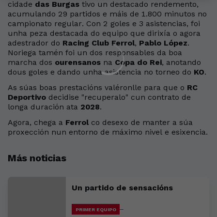
cidade
das Burgas
tivo un destacado rendemento,
acumulando 29 partidos e máis de 1.800 minutos no
campionato regular. Con 2 goles e 3 asistencias, foi
unha peza destacada do equipo que dirixía o agora
adestrador do
Racing Club Ferrol
,
Pablo López
.
Noriega tamén foi un dos responsables da boa
marcha dos
ourensanos
na
Copa do Rei
, anotando
dous goles e dando unha asistencia no torneo do
KO
.
As súas boas prestacións valéronlle para que o
RC
Deportivo
decidise "recuperalo" cun contrato de
longa duración ata
2028
.
Agora, chega a
Ferrol
co desexo de manter a súa
proxección nun entorno de máximo nivel e esixencia.
Más noticias
Un partido de sensacións
PRIMER EQUIPO