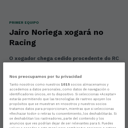
PRIMER EQUIPO
Jairo Noriega xogará no
Racing
O xogador chega cedido procedente do RC
Deportivo
Nos preocupamos por tu privacidad
Tanto nosotros como nuestros
1015
socios almacenamos y
accedemos a datos personales, como datos de navegación o
identificadores únicos, en tu dispositivo. Si seleccionas «Aceptar»
estarás permitiendo que las tecnologías de rastreo apoyen los
propósitos que se muestran en «nosotros y nuestros socios
tratamos datos para proporcionar», mientras que si seleccionas
«Rechazar todo» o retiras tu consentimiento, los deshabilitarás. Si
se deshabilitan los rastreadores, parte del contenido y los
anuncios que ves podrían dejar de ser relevantes para ti. Puedes