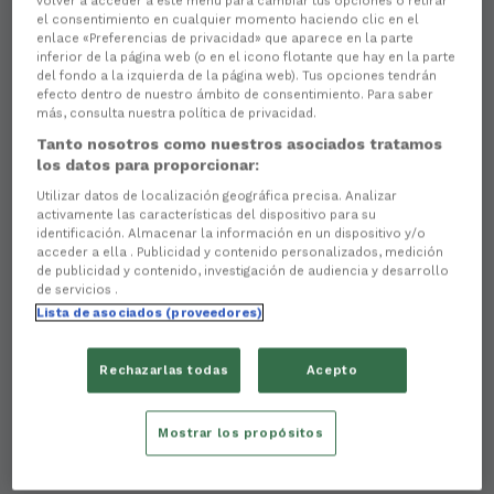
volver a acceder a este menú para cambiar tus opciones o retirar
el consentimiento en cualquier momento haciendo clic en el
enlace «Preferencias de privacidad» que aparece en la parte
inferior de la página web (o en el icono flotante que hay en la parte
del fondo a la izquierda de la página web). Tus opciones tendrán
efecto dentro de nuestro ámbito de consentimiento. Para saber
más, consulta nuestra política de privacidad.
Tanto nosotros como nuestros asociados tratamos
There are no reactions yet. Be the first!
los datos para proporcionar:
Utilizar datos de localización geográfica precisa. Analizar
Jairo Noriega (A Coruña, 2003) xogará no
Racing
activamente las características del dispositivo para su
Club Ferrol
a próxima tempada en calidade de
identificación. Almacenar la información en un dispositivo y/o
cedido. O futbolista chega procedente do
Real Club
acceder a ella . Publicidad y contenido personalizados, medición
Deportivo de A Coruña
, co que chegamos a un
de publicidad y contenido, investigación de audiencia y desarrollo
acordo para que o mozo centrocampista vexa os
de servicios .
nosos colores nos próximos meses.
Lista de asociados (proveedores)
Noriega, que se formou nas categorías de base do
club herculino, formou parte
hai
dúas tempadas da
Rechazarlas todas
Acepto
plantilla do
Fabril
, co que competiu en
Segunda
Federación
. Con 26 partidos, 2 goles e 2 asistencias,
Mostrar los propósitos
atopou a regularidade e proxección necesarias para
dar o salto, a pasada tempada, á
Primeira
Federación
da man do
Ourense CF
. Na escadra da