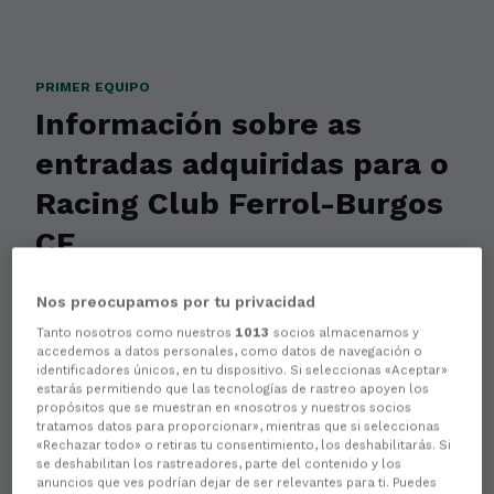
PRIMER EQUIPO
Información sobre as
entradas adquiridas para o
Racing Club Ferrol-Burgos
CF
Os afeccionados xa poden solicitar a
Nos preocupamos por tu privacidad
devolución das entradas.
Tanto nosotros como nuestros
1013
socios almacenamos y
accedemos a datos personales, como datos de navegación o
identificadores únicos, en tu dispositivo. Si seleccionas «Aceptar»
estarás permitiendo que las tecnologías de rastreo apoyen los
propósitos que se muestran en «nosotros y nuestros socios
tratamos datos para proporcionar», mientras que si seleccionas
«Rechazar todo» o retiras tu consentimiento, los deshabilitarás. Si
se deshabilitan los rastreadores, parte del contenido y los
anuncios que ves podrían dejar de ser relevantes para ti. Puedes