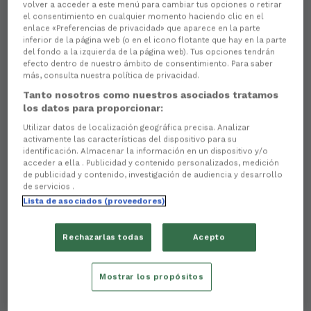
volver a acceder a este menú para cambiar tus opciones o retirar
el consentimiento en cualquier momento haciendo clic en el
enlace «Preferencias de privacidad» que aparece en la parte
inferior de la página web (o en el icono flotante que hay en la parte
del fondo a la izquierda de la página web). Tus opciones tendrán
efecto dentro de nuestro ámbito de consentimiento. Para saber
más, consulta nuestra política de privacidad.
Tanto nosotros como nuestros asociados tratamos
los datos para proporcionar:
Utilizar datos de localización geográfica precisa. Analizar
activamente las características del dispositivo para su
There are no reactions yet. Be the first!
identificación. Almacenar la información en un dispositivo y/o
acceder a ella . Publicidad y contenido personalizados, medición
de publicidad y contenido, investigación de audiencia y desarrollo
Ante o
adialamento
do partido entre o
Racing Club
de servicios .
Ferrol e o Burgos CF
que debería terse disputado o
Lista de asociados (proveedores)
domingo en A Malata, o Racing Club Ferrol
comunica:
Rechazarlas todas
Acepto
As entradas adquiridas non terán validez para
a nova data
na que se determine a celebración
do partido.
Mostrar los propósitos
O Racing Club Ferrol
reembolsará o importe da
entrada
a todas aquelas persoas afectadas polo