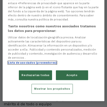
enlace «Preferencias de privacidad» que aparece en la parte
inferior de la página web (o en el icono flotante que hay en la parte
del fondo a la izquierda de la página web). Tus opciones tendrán
efecto dentro de nuestro ámbito de consentimiento. Para saber
más, consulta nuestra política de privacidad.
There are no reactions yet. Be the first!
Tanto nosotros como nuestros asociados tratamos
Por segundo mes consecutivo,
Álvaro Ramón
foi
los datos para proporcionar:
elixido polos afeccionados racinguistas como
Utilizar datos de localización geográfica precisa. Analizar
Xogador Estrela Galicia
, un recoñecemento que
activamente las características del dispositivo para su
consolida o gran momento que atravesa o lateral.
identificación. Almacenar la información en un dispositivo y/o
Nesta ocasión, correspondente ao mes de
xaneiro
, o
acceder a ella . Publicidad y contenido personalizados, medición
futbolista impúxose na votación popular cun
48,2%
de publicidad y contenido, investigación de audiencia y desarrollo
dos votos
, superando a
Miquel Parera
(42%) e a
de servicios .
Antón Escobar
(9,9%).
Lista de asociados (proveedores)
O xogador volveu ser un dos principais referentes do
equipo durante as últimas semanas, mantendo un
Rechazarlas todas
Acepto
nivel de xogo moi regular. Na entrega do trofeo,
Álvaro Ramón expresou o seu agradecemento á
Mostrar los propósitos
afección polas súas valoracións e o apoio constante,
aínda que quixo subliñar a importancia do
xogo
colectivo e do traballo do grupo
, resaltando que o
mérito é de todo o equipo