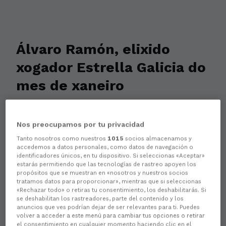
Álvaro Ramón, elixido
xogador Estrella Galicia do
mes de xaneiro
Nos preocupamos por tu privacidad
Tanto nosotros como nuestros
1015
socios almacenamos y
accedemos a datos personales, como datos de navegación o
identificadores únicos, en tu dispositivo. Si seleccionas «Aceptar»
estarás permitiendo que las tecnologías de rastreo apoyen los
propósitos que se muestran en «nosotros y nuestros socios
tratamos datos para proporcionar», mientras que si seleccionas
«Rechazar todo» o retiras tu consentimiento, los deshabilitarás. Si
se deshabilitan los rastreadores, parte del contenido y los
anuncios que ves podrían dejar de ser relevantes para ti. Puedes
volver a acceder a este menú para cambiar tus opciones o retirar
el consentimiento en cualquier momento haciendo clic en el