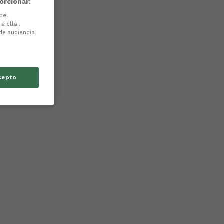
orcionar:
 del
a ella .
 de audiencia
cepto