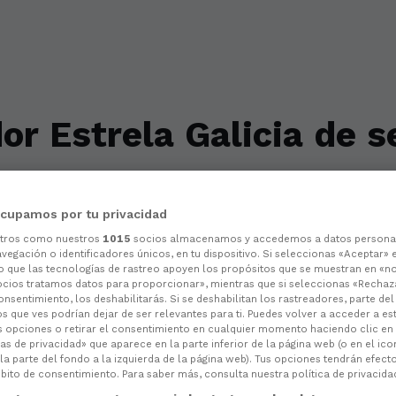
or Estrela Galicia de 
 ao futbolista serbio como o mellor do últim
cupamos por tu privacidad
otros como nuestros
1015
socios almacenamos y accedemos a datos persona
vegación o identificadores únicos, en tu dispositivo. Si seleccionas «Aceptar» 
o que las tecnologías de rastreo apoyen los propósitos que se muestran en «n
ocios tratamos datos para proporcionar», mientras que si seleccionas «Rechaz
consentimiento, los deshabilitarás. Si se deshabilitan los rastreadores, parte de
s que ves podrían dejar de ser relevantes para ti. Puedes volver a acceder a e
s opciones o retirar el consentimiento en cualquier momento haciendo clic en
as de privacidad» que aparece en la parte inferior de la página web (o en el ico
la parte del fondo a la izquierda de la página web). Tus opciones tendrán efect
ito de consentimiento. Para saber más, consulta nuestra política de privacida