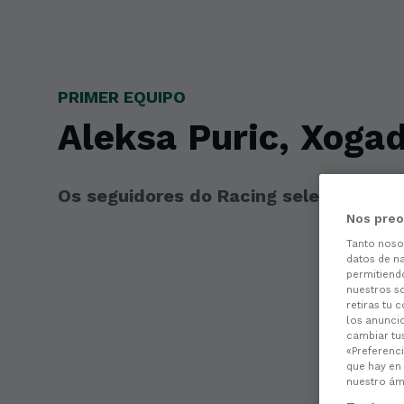
Skip to main content
PRIMER EQUIPO
Aleksa Puric, Xogad
Os seguidores do Racing seleccionaron
Nos preo
Tanto nos
datos de na
permitiend
nuestros s
retiras tu 
los anuncio
cambiar tu
«Preferenci
que hay en 
nuestro ámb