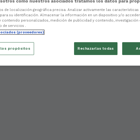
sotros como nuestros asociados tratamos los datos para prop
tos de localización geográfica precisa. Analizar activamente las características
 para su identificación. Almacenar la información en un dispositivo y/o acceder 
y contenido personalizados, medición de publicidad y contenido, investigación
o de servicios .
sociados (proveedores)
 los propósitos
Rechazarlas todas
A