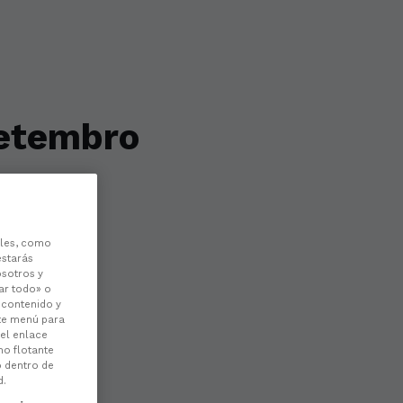
setembro
o mes.
les, como
estarás
osotros y
ar todo» o
l contenido y
ste menú para
 el enlace
no flotante
o dentro de
d.