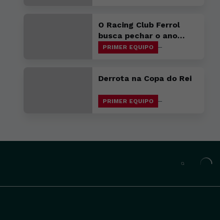
O Racing Club Ferrol
busca pechar o ano
cunha vitoria en Avilés
PRIMER EQUIPO
Derrota na Copa do Rei
PRIMER EQUIPO