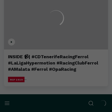
INSIDE 📹| #CDTenerifeRacingFerrol
#LaLigaHypermotion #RacingClubFerrol
#AMalata #Ferrol #OpaRacing
RCF 1919