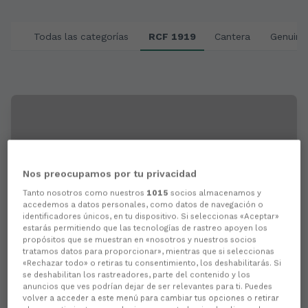
Vídeos
Todas las categorías
RCF 1919
Cantera
Genuine
Nos preocupamos por tu privacidad
Tanto nosotros como nuestros
1015
socios almacenamos y
accedemos a datos personales, como datos de navegación o
identificadores únicos, en tu dispositivo. Si seleccionas «Aceptar»
estarás permitiendo que las tecnologías de rastreo apoyen los
propósitos que se muestran en «nosotros y nuestros socios
tratamos datos para proporcionar», mientras que si seleccionas
«Rechazar todo» o retiras tu consentimiento, los deshabilitarás. Si
Inauguración del ÁREA 1919
se deshabilitan los rastreadores, parte del contenido y los
anuncios que ves podrían dejar de ser relevantes para ti. Puedes
volver a acceder a este menú para cambiar tus opciones o retirar