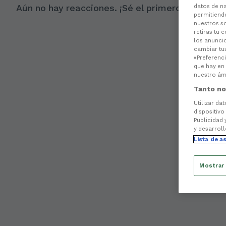
Aún no hay reacciones. ¡Sé el primero!
datos de na
permitiend
nuestros s
retiras tu 
los anuncio
cambiar tu
«Preferenci
que hay en 
nuestro ámb
Tanto no
Utilizar da
dispositivo
Publicidad 
y desarroll
Lista de a
Mostrar