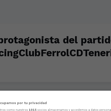
protagonista del parti
cingClubFerrolCDTener
cupamos por tu privacidad
otros como nuestros
1015
socios almacenamos y accedemos a datos persona