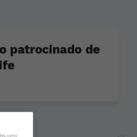
do patrocinado de
ife
les, como