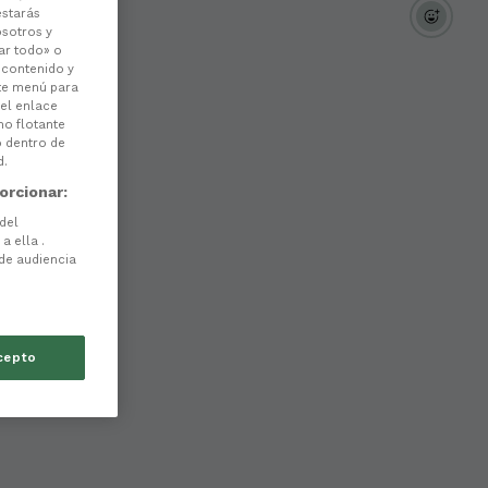
estarás
osotros y
ar todo» o
l contenido y
ste menú para
 el enlace
no flotante
o dentro de
d.
orcionar:
 del
a ella .
 de audiencia
cepto