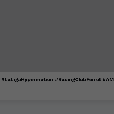
l #LaLigaHypermotion #RacingClubFerrol #AM