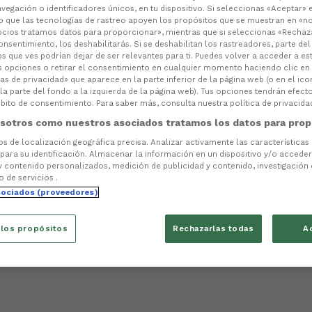
vegación o identificadores únicos, en tu dispositivo. Si seleccionas «Aceptar» 
o que las tecnologías de rastreo apoyen los propósitos que se muestran en «n
ocios tratamos datos para proporcionar», mientras que si seleccionas «Rechaz
consentimiento, los deshabilitarás. Si se deshabilitan los rastreadores, parte de
s que ves podrían dejar de ser relevantes para ti. Puedes volver a acceder a e
s opciones o retirar el consentimiento en cualquier momento haciendo clic en
as de privacidad» que aparece en la parte inferior de la página web (o en el ico
la parte del fondo a la izquierda de la página web). Tus opciones tendrán efect
ito de consentimiento. Para saber más, consulta nuestra política de privacida
sotros como nuestros asociados tratamos los datos para prop
tos de localización geográfica precisa. Analizar activamente las características
 para su identificación. Almacenar la información en un dispositivo y/o acceder 
y contenido personalizados, medición de publicidad y contenido, investigación
o de servicios .
sociados (proveedores)
 los propósitos
Rechazarlas todas
A