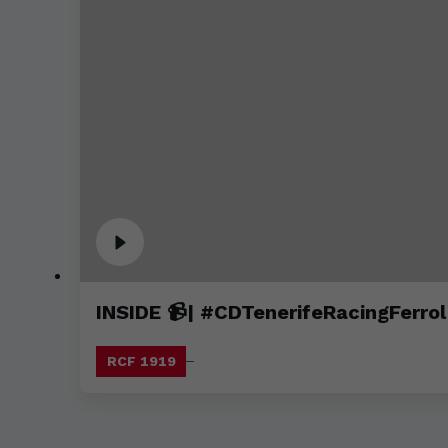
INSIDE 📹| #CDTenerifeRacingFerro
RCF 1919