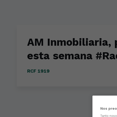
Skip to main content
AM Inmobiliaria, 
esta semana #Ra
RCF 1919
Nos preo
Tanto nos