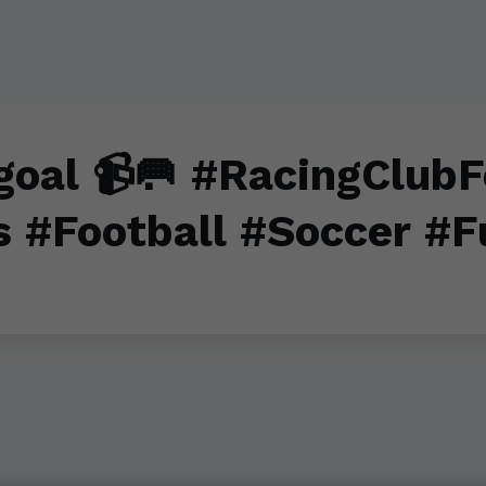
goal 📹🥅 #RacingClubF
s #Football #Soccer #F