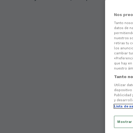
Nos preo
Tanto nos
datos de na
permitiend
nuestros s
retiras tu 
los anuncio
cambiar tu
«Preferenci
que hay en 
nuestro ámb
Tanto no
Utilizar da
dispositivo
Publicidad 
y desarroll
Lista de a
Mostrar