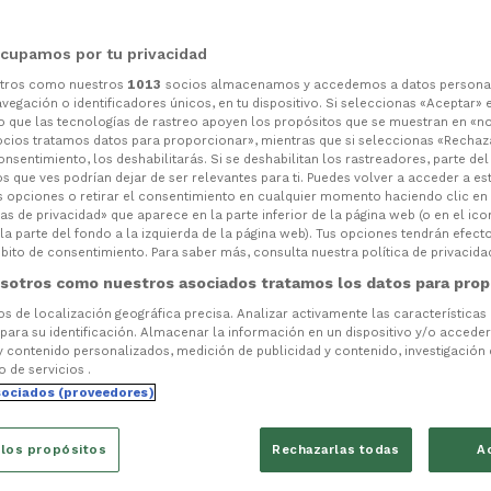
cupamos por tu privacidad
otros como nuestros
1013
socios almacenamos y accedemos a datos persona
vegación o identificadores únicos, en tu dispositivo. Si seleccionas «Aceptar» 
o que las tecnologías de rastreo apoyen los propósitos que se muestran en «n
ocios tratamos datos para proporcionar», mientras que si seleccionas «Rechaz
consentimiento, los deshabilitarás. Si se deshabilitan los rastreadores, parte de
s que ves podrían dejar de ser relevantes para ti. Puedes volver a acceder a e
s opciones o retirar el consentimiento en cualquier momento haciendo clic en
as de privacidad» que aparece en la parte inferior de la página web (o en el ico
la parte del fondo a la izquierda de la página web). Tus opciones tendrán efect
ito de consentimiento. Para saber más, consulta nuestra política de privacida
sotros como nuestros asociados tratamos los datos para prop
tos de localización geográfica precisa. Analizar activamente las características
 para su identificación. Almacenar la información en un dispositivo y/o acceder 
y contenido personalizados, medición de publicidad y contenido, investigación
o de servicios .
sociados (proveedores)
 los propósitos
Rechazarlas todas
A