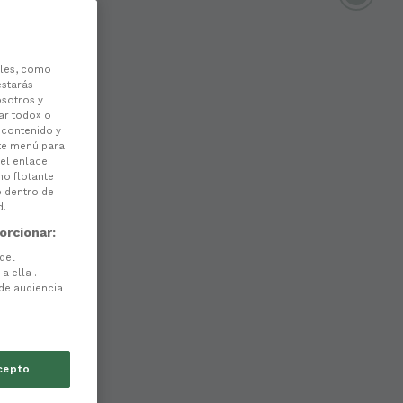
les, como
estarás
osotros y
ar todo» o
l contenido y
ste menú para
 el enlace
no flotante
o dentro de
d.
orcionar:
 del
a ella .
 de audiencia
cepto