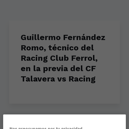
Guillermo Fernández
Romo, técnico del
Racing Club Ferrol,
en la previa del CF
Talavera vs Racing
Aún no hay reacciones. ¡Sé el primero!
Nos preocupamos por tu privacidad