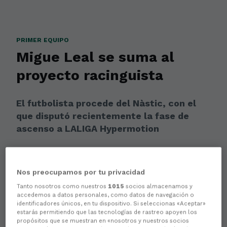
PRIMER EQUIPO
Migue Leal se suma al
proyecto racinguista
El futbolista procede del Nàstic, con el
que disputó recientemente la fase de
ascenso a LALIGA Hypermotion
Nos preocupamos por tu privacidad
Tanto nosotros como nuestros
1015
socios almacenamos y
accedemos a datos personales, como datos de navegación o
identificadores únicos, en tu dispositivo. Si seleccionas «Aceptar»
estarás permitiendo que las tecnologías de rastreo apoyen los
propósitos que se muestran en «nosotros y nuestros socios