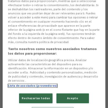
tratamos datos para proporcionar», mientras que si seleccionas
«Rechazar todo» o retiras tu consentimiento, los deshabilitarás. Si
se deshabilitan los rastreadores, parte del contenido y los
anuncios que ves podrían dejar de ser relevantes para ti. Puedes
volver a acceder a este menú para cambiar tus opciones o retirar
el consentimiento en cualquier momento haciendo clic en el
enlace «Preferencias de privacidad» que aparece en la parte
inferior de la página web (o en el icono flotante que hay en la parte
del fondo a la izquierda de la página web). Tus opciones tendrán
efecto dentro de nuestro ámbito de consentimiento. Para saber
Aún no hay reacciones. ¡Sé el primero!
más, consulta nuestra política de privacidad.
Tanto nosotros como nuestros asociados tratamos
El
Racing Club Ferrol
ha llegado a un acuerdo con
los datos para proporcionar:
Migue Leal
(Villarreal, 1997) para su incorporación al
equipo departamental
de cara a la
campaña que
Utilizar datos de localización geográfica precisa. Analizar
activamente las características del dispositivo para su
se avecina
. El futbolista, que ocupa la demarcación
identificación. Almacenar la información en un dispositivo y/o
de
lateral diestro
, procede del
Nàstic de
acceder a ella . Publicidad y contenido personalizados, medición
Tarragona
, con el que disputó la fase de ascenso a
de publicidad y contenido, investigación de audiencia y desarrollo
LaLiga Hypermotion
.
de servicios .
Lista de asociados (proveedores)
El futbolista cuenta con una
notable trayectoria
y
acumula
más de 130 partidos
y
10.300 minutos
entre
Segunda División
y
1ª RFEF/2ª B
. Sus
Rechazarlas todas
Acepto
primeros pasos futbolísticos los dio en la
cantera
del Villarreal
, donde desarrolló buena parte de su