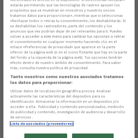
estarás permitiendo que las tecnologías de rastreo apoyen los
propósitos que se muestran en «nosotros y nuestros socios
tratamos datos para proporcionar», mientras que si seleccionas
«Rechazar todo» o retiras tu consentimiento, los deshabilitarás. Si
se deshabilitan los rastreadores, parte del contenido y los
anuncios que ves podrían dejar de ser relevantes para ti. Puedes
volver a acceder a este menú para cambiar tus opciones o retirar
el consentimiento en cualquier momento haciendo clic en el
enlace «Preferencias de privacidad» que aparece en la parte
Aún no hay reacciones. ¡Sé el primero!
inferior de la página web (o en el icono flotante que hay en la parte
del fondo a la izquierda de la página web). Tus opciones tendrán
efecto dentro de nuestro ámbito de consentimiento. Para saber
El proyecto
Escoita
desembarcó el pasado
más, consulta nuestra política de privacidad.
domingo en A Malata para hacer de nuestro
estadio un lugar más inclusivo y accesible para
Tanto nosotros como nuestros asociados tratamos
los datos para proporcionar:
las personas con discapacidad visua
l. Con motivo
de la disputa del partido ante el Real Oviedo,
Utilizar datos de localización geográfica precisa. Analizar
estrenamos este
servicio de audiodescripción
que
activamente las características del dispositivo para su
estará disponible para todos los partidos de LALIGA
identificación. Almacenar la información en un dispositivo y/o
acceder a ella . Publicidad y contenido personalizados, medición
Hypermotion que disputemos como locales esta
de publicidad y contenido, investigación de audiencia y desarrollo
temporada.
de servicios .
Álvaro Otero, uno joven abonado del club, y Jesus
Lista de asociados (proveedores)
Ruiz, CEO de Escoita, abanderaron la llegada de la
aplicación a A Malata
y el domingo pudieron