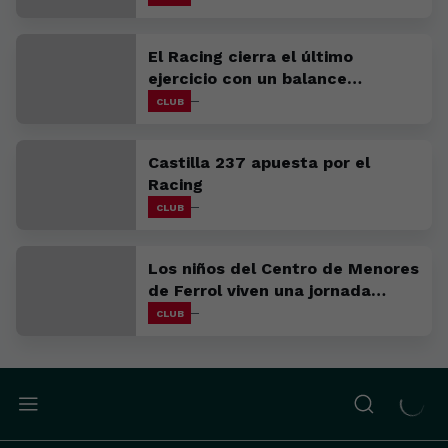
El Racing cierra el último
ejercicio con un balance
favorable
CLUB
Castilla 237 apuesta por el
Racing
CLUB
Los niños del Centro de Menores
de Ferrol viven una jornada
inolvidable con el primer equipo
CLUB