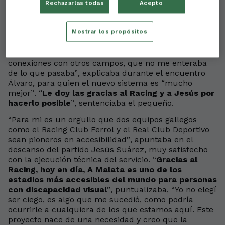
Rechazarlas todas
Acepto
disfrutar desde la grada de una de sus grandes
pasiones, el fútbol. Lo hicieron gracias a la voz de
Xavi Collazo, la otra parte de la ecuación, quien dará
Mostrar los propósitos
forma a la narración de los partidos.
“Antes escuchaba la radio normal, pero había tantas
conexiones con otros campos, que no me enteraba
de lo que pasaba”, explicaba durante el encuentro
Álvaro, para quien el nuevo sistema es “mucho
mejor”. “
Le doy las gracias al Racing y a Jesús por
hacerlo posible
”, sentenciaba el pequeño.
“Para mi es un orgullo que dos equipos gallegos
como el Racing Club Ferrol y el Real Club Deportivo
sean pioneros en accesibilidad”, apuntaba en el
descanso del partido Jesús Suárez, muy satisfecho
con la ejecución técnica del servicio. “
Gracias al
Racing, hoy en día, A Malata es uno de los
estadios más accesibles del mundo para personas
con discapacidad visual
”, puntualizaba, “Yo no elegí
ser ciego, es algo que me sucedió, como podría
ocurrirle a cualquiera de los que estamos aquí. Este
proyecto nace de una necesidad y creo que la