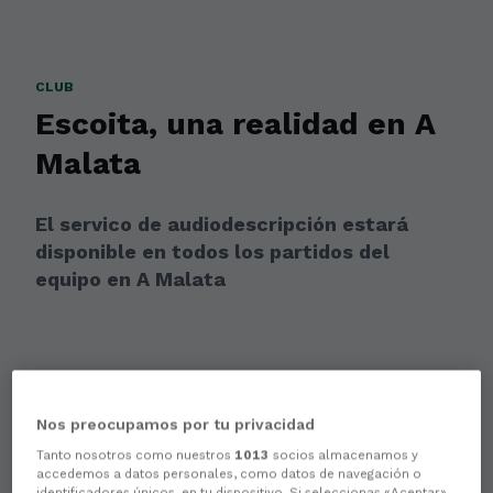
CLUB
Escoita, una realidad en A
Malata
El servico de audiodescripción estará
disponible en todos los partidos del
equipo en A Malata
Nos preocupamos por tu privacidad
Tanto nosotros como nuestros
1013
socios almacenamos y
accedemos a datos personales, como datos de navegación o
identificadores únicos, en tu dispositivo. Si seleccionas «Aceptar»