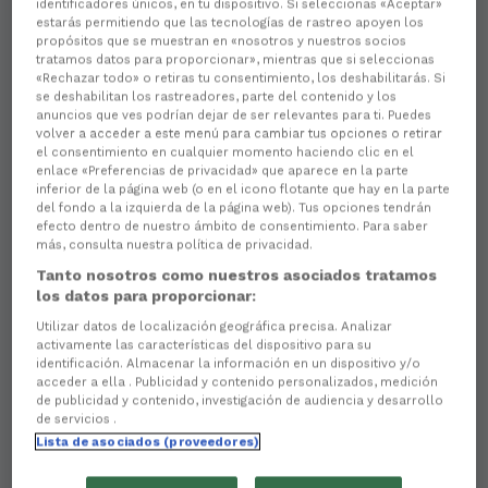
identificadores únicos, en tu dispositivo. Si seleccionas «Aceptar»
estarás permitiendo que las tecnologías de rastreo apoyen los
propósitos que se muestran en «nosotros y nuestros socios
tratamos datos para proporcionar», mientras que si seleccionas
«Rechazar todo» o retiras tu consentimiento, los deshabilitarás. Si
se deshabilitan los rastreadores, parte del contenido y los
anuncios que ves podrían dejar de ser relevantes para ti. Puedes
volver a acceder a este menú para cambiar tus opciones o retirar
el consentimiento en cualquier momento haciendo clic en el
enlace «Preferencias de privacidad» que aparece en la parte
inferior de la página web (o en el icono flotante que hay en la parte
Aún no hay reacciones. ¡Sé el primero!
del fondo a la izquierda de la página web). Tus opciones tendrán
efecto dentro de nuestro ámbito de consentimiento. Para saber
El Racing Club Ferrol cumple 105 años de historia
más, consulta nuestra política de privacidad.
recibiendo en A Malata al Elche CF
en partido
Tanto nosotros como nuestros asociados tratamos
correspondiente a la octava jornada de LALIGA
los datos para proporcionar:
Hypermotion.
A las dos de la tarde arrancará una
confrontación
en la que el equipo ferrolano busca
Utilizar datos de localización geográfica precisa. Analizar
activamente las características del dispositivo para su
conseguir la primera victoria de la campaña.
identificación. Almacenar la información en un dispositivo y/o
acceder a ella . Publicidad y contenido personalizados, medición
Sin novedades en el equipo repecto al último
de publicidad y contenido, investigación de audiencia y desarrollo
choque,
Cristóbal Parralo contará de nuevo con
de servicios .
las bajas por lesión de Eric, Brais Martínez, Aitor
Lista de asociados (proveedores)
Buñuel y Nacho Sánchez
.
El Elche CF
se presenta en Ferrol con varias
dudas