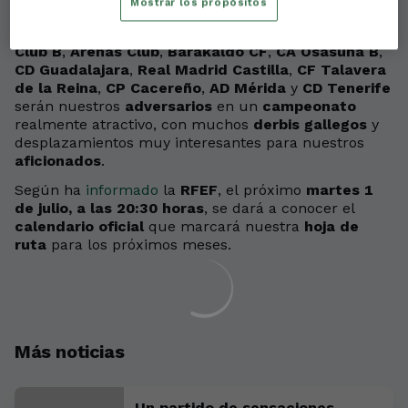
Mostrar los propósitos
Arenteiro
,
Ourense CF
,
Real Avilés Industrial
,
SD
Ponferradina
,
Zamora CF
,
Unionistas CF
,
Athletic
Club B
,
Arenas Club
,
Barakaldo CF
,
CA Osasuna B
,
CD Guadalajara
,
Real Madrid Castilla
,
CF Talavera
de la Reina
,
CP Cacereño
,
AD Mérida
y
CD Tenerife
serán nuestros
adversarios
en un
campeonato
realmente atractivo, con muchos
derbis gallegos
y
desplazamientos muy interesantes para nuestros
aficionados
.
Según ha
informado
la
RFEF
, el próximo
martes 1
de julio, a las 20:30 horas
, se dará a conocer el
calendario oficial
que marcará nuestra
hoja de
ruta
para los próximos meses.
Más noticias
Un partido de sensaciones