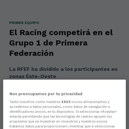
PRIMER EQUIPO
El Racing competirá en el
Grupo 1 de Primera
Federación
La RFEF ha dividido a los participantes en
zonas Este-Oeste
Nos preocupamos por tu privacidad
Tanto nosotros como nuestros
1015
socios almacenamos y
accedemos a datos personales, como datos de navegación o
identificadores únicos, en tu dispositivo. Si seleccionas «Aceptar»
estarás permitiendo que las tecnologías de rastreo apoyen los
propósitos que se muestran en «nosotros y nuestros socios
tratamos datos para proporcionar», mientras que si seleccionas