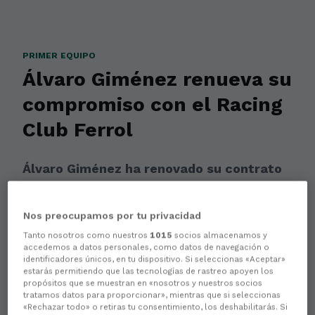
PRIMER EQUIPO
Álvaro Giménez renueva su
compromiso con el Racing
Club Ferrol
Álvaro Giménez ha renovado su contrato
con el Racing Club Ferrol. El delantero
seguirá vistiendo de verde la próxima
Nos preocupamos por tu privacidad
temporada
Tanto nosotros como nuestros
1015
socios almacenamos y
accedemos a datos personales, como datos de navegación o
identificadores únicos, en tu dispositivo. Si seleccionas «Aceptar»
estarás permitiendo que las tecnologías de rastreo apoyen los
propósitos que se muestran en «nosotros y nuestros socios
tratamos datos para proporcionar», mientras que si seleccionas
«Rechazar todo» o retiras tu consentimiento, los deshabilitarás. Si