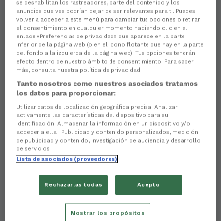
se deshabilitan los rastreadores, parte del contenido y los
anuncios que ves podrían dejar de ser relevantes para ti. Puedes
volver a acceder a este menú para cambiar tus opciones o retirar
el consentimiento en cualquier momento haciendo clic en el
enlace «Preferencias de privacidad» que aparece en la parte
inferior de la página web (o en el icono flotante que hay en la parte
del fondo a la izquierda de la página web). Tus opciones tendrán
efecto dentro de nuestro ámbito de consentimiento. Para saber
más, consulta nuestra política de privacidad.
Tanto nosotros como nuestros asociados tratamos
los datos para proporcionar:
Utilizar datos de localización geográfica precisa. Analizar
Aún no hay reacciones. ¡Sé el primero!
activamente las características del dispositivo para su
identificación. Almacenar la información en un dispositivo y/o
acceder a ella . Publicidad y contenido personalizados, medición
El
Racing Club Ferrol y Álvaro Giménez han llegado
de publicidad y contenido, investigación de audiencia y desarrollo
a un acuerdo para prolongar su vinculación
, por lo
de servicios .
que el jugador ilicitano seguirá vistiendo de verde la
Lista de asociados (proveedores)
próxima temporada.
El delantero, que llegó al Racing el pasado verano,
Rechazarlas todas
Acepto
fue la
referencia ofensiva
del equipo que dirige
Cristóbal Parralo en el último ejercicio, en el que
disputó 38 partidos en el campeonato de liga -
Mostrar los propósitos
con once goles-, y tres en la Copa del Rey -con