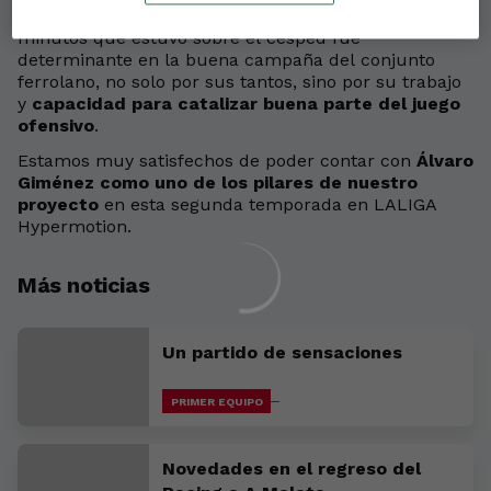
dos dianas-
. Su aportación en los más de 2.700
minutos que estuvo sobre el césped fue
determinante en la buena campaña del conjunto
ferrolano, no solo por sus tantos, sino por su trabajo
y
capacidad para catalizar buena parte del juego
ofensivo
.
Estamos muy satisfechos de poder contar con
Álvaro
Giménez como uno de los pilares de nuestro
proyecto
en esta segunda temporada en LALIGA
Hypermotion.
Más noticias
Un partido de sensaciones
PRIMER EQUIPO
Novedades en el regreso del