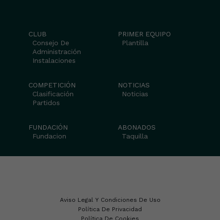
CLUB
PRIMER EQUIPO
Consejo De
Plantilla
Administración
Instalaciones
COMPETICIÓN
NOTICIAS
Clasificación
Noticias
Partidos
FUNDACIÓN
ABONADOS
Fundacion
Taquilla
Aviso Legal Y Condiciones De Uso
Política De Privacidad
Política De Cookies