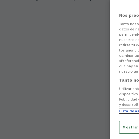
Nos preo
Tanto nos
datos de na
permitiend
nuestros s
retiras tu 
los anuncio
cambiar tu
«Preferenci
que hay en 
nuestro ámb
Tanto no
Utilizar da
dispositivo
Publicidad 
y desarroll
Lista de a
Mostrar