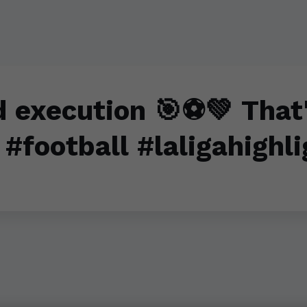
d execution 🎯⚽💚 That'
 #football #laligahighl