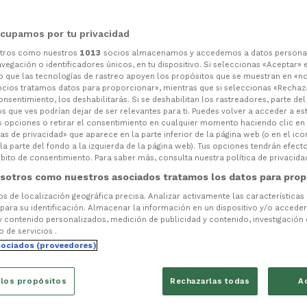
cupamos por tu privacidad
otros como nuestros
1013
socios almacenamos y accedemos a datos persona
vegación o identificadores únicos, en tu dispositivo. Si seleccionas «Aceptar» 
o que las tecnologías de rastreo apoyen los propósitos que se muestran en «n
ocios tratamos datos para proporcionar», mientras que si seleccionas «Rechaz
consentimiento, los deshabilitarás. Si se deshabilitan los rastreadores, parte de
s que ves podrían dejar de ser relevantes para ti. Puedes volver a acceder a e
s opciones o retirar el consentimiento en cualquier momento haciendo clic en
as de privacidad» que aparece en la parte inferior de la página web (o en el ico
la parte del fondo a la izquierda de la página web). Tus opciones tendrán efect
ito de consentimiento. Para saber más, consulta nuestra política de privacida
sotros como nuestros asociados tratamos los datos para prop
tos de localización geográfica precisa. Analizar activamente las características
 para su identificación. Almacenar la información en un dispositivo y/o acceder 
y contenido personalizados, medición de publicidad y contenido, investigación
o de servicios .
sociados (proveedores)
 los propósitos
Rechazarlas todas
A