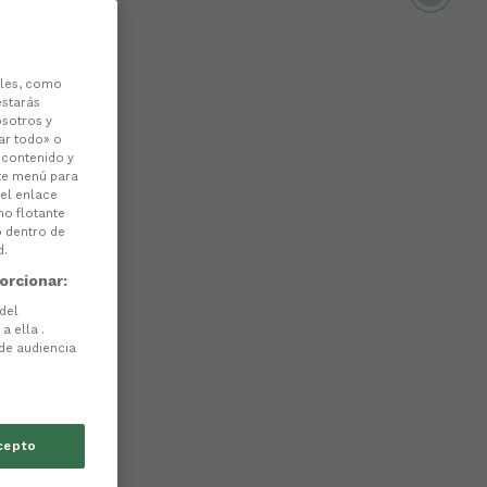
les, como
estarás
osotros y
ar todo» o
l contenido y
ste menú para
 el enlace
no flotante
o dentro de
d.
orcionar:
 del
a ella .
 de audiencia
cepto