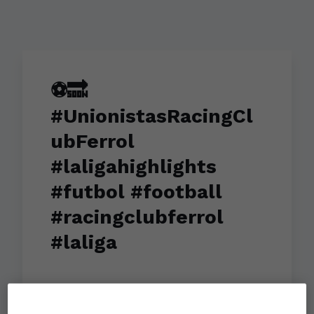
⚽️🔜
#UnionistasRacingCl
ubFerrol
#laligahighlights
#futbol #football
#racingclubferrol
#laliga