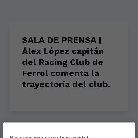
SALA DE PRENSA |
Álex López capitán
del Racing Club de
Ferrol comenta la
trayectoria del club.
Aún no hay reacciones. ¡Sé el primero!
Nos preocupamos por tu privacidad