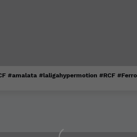
RCF #amalata #laligahypermotion #RCF #Ferro