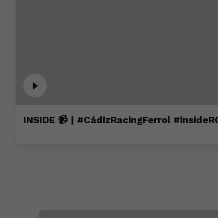
INSIDE 📹 | #CádizRacingFerrol #inside