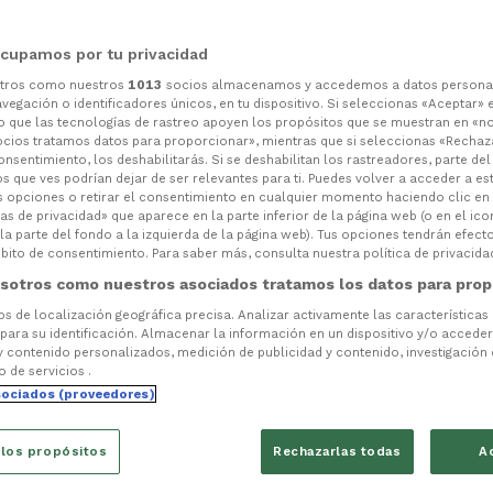
cupamos por tu privacidad
otros como nuestros
1013
socios almacenamos y accedemos a datos persona
vegación o identificadores únicos, en tu dispositivo. Si seleccionas «Aceptar» 
o que las tecnologías de rastreo apoyen los propósitos que se muestran en «n
ocios tratamos datos para proporcionar», mientras que si seleccionas «Rechaz
consentimiento, los deshabilitarás. Si se deshabilitan los rastreadores, parte de
s que ves podrían dejar de ser relevantes para ti. Puedes volver a acceder a e
s opciones o retirar el consentimiento en cualquier momento haciendo clic en
as de privacidad» que aparece en la parte inferior de la página web (o en el ico
la parte del fondo a la izquierda de la página web). Tus opciones tendrán efect
ito de consentimiento. Para saber más, consulta nuestra política de privacida
sotros como nuestros asociados tratamos los datos para prop
tos de localización geográfica precisa. Analizar activamente las características
 para su identificación. Almacenar la información en un dispositivo y/o acceder 
y contenido personalizados, medición de publicidad y contenido, investigación
o de servicios .
sociados (proveedores)
 los propósitos
Rechazarlas todas
A