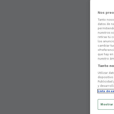
Nos preo
Tanto nos
datos de na
permitiend
nuestros s
retiras tu 
los anuncio
cambiar tu
«Preferenci
que hay en 
nuestro ámb
Tanto no
Utilizar da
dispositivo
Publicidad 
y desarroll
Lista de a
Mostrar