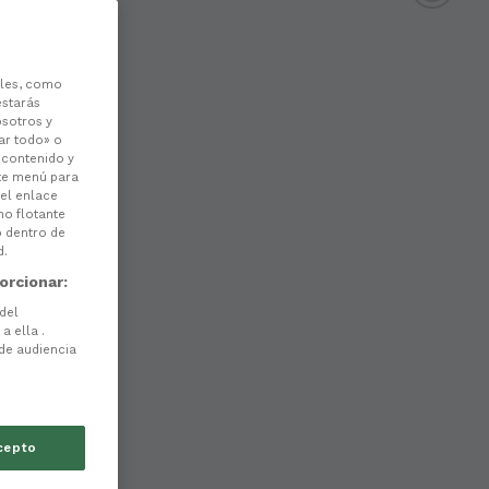
les, como
estarás
osotros y
ar todo» o
l contenido y
ste menú para
 el enlace
no flotante
o dentro de
d.
orcionar:
 del
a ella .
 de audiencia
cepto