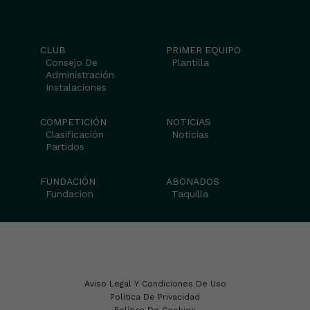
CLUB
PRIMER EQUIPO
Consejo De
Plantilla
Administración
Instalaciones
COMPETICIÓN
NOTICIAS
Clasificación
Noticias
Partidos
FUNDACIÓN
ABONADOS
Fundacion
Taquilla
Aviso Legal Y Condiciones De Uso
Política De Privacidad