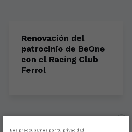
Renovación del
patrocinio de BeOne
con el Racing Club
Ferrol
Aún no hay reacciones. ¡Sé el primero!
Nos preocupamos por tu privacidad