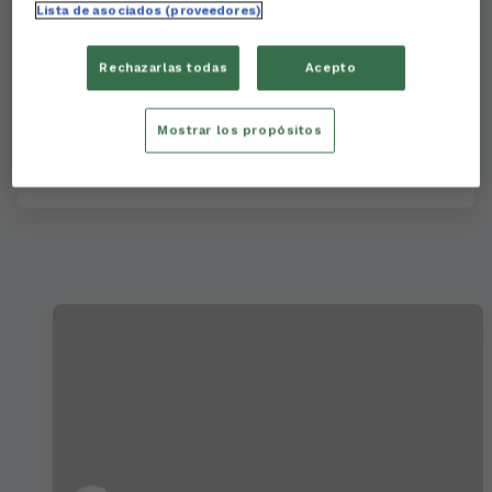
Lista de asociados (proveedores)
Rechazarlas todas
Acepto
🎙BIENVENIDO | Presentación oficial de
Pascu como jugador del Racing Club
Mostrar los propósitos
Ferrol