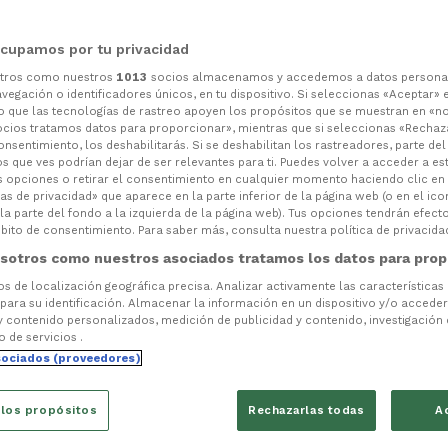
cupamos por tu privacidad
otros como nuestros
1013
socios almacenamos y accedemos a datos persona
vegación o identificadores únicos, en tu dispositivo. Si seleccionas «Aceptar» 
o que las tecnologías de rastreo apoyen los propósitos que se muestran en «n
ocios tratamos datos para proporcionar», mientras que si seleccionas «Rechaz
consentimiento, los deshabilitarás. Si se deshabilitan los rastreadores, parte de
s que ves podrían dejar de ser relevantes para ti. Puedes volver a acceder a e
s opciones o retirar el consentimiento en cualquier momento haciendo clic en
as de privacidad» que aparece en la parte inferior de la página web (o en el ico
la parte del fondo a la izquierda de la página web). Tus opciones tendrán efect
ito de consentimiento. Para saber más, consulta nuestra política de privacida
sotros como nuestros asociados tratamos los datos para prop
tos de localización geográfica precisa. Analizar activamente las características
 para su identificación. Almacenar la información en un dispositivo y/o acceder 
y contenido personalizados, medición de publicidad y contenido, investigación
o de servicios .
sociados (proveedores)
 los propósitos
Rechazarlas todas
A