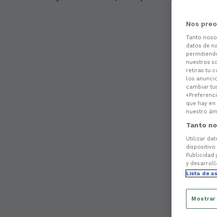
Nos preo
Tanto nos
datos de na
permitiend
nuestros s
retiras tu 
los anuncio
cambiar tu
«Preferenci
que hay en 
nuestro ámb
Tanto no
Utilizar da
dispositivo
Publicidad 
y desarroll
Lista de a
Mostrar