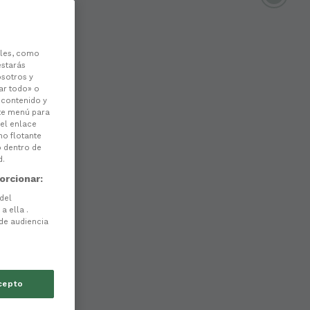
les, como
estarás
osotros y
ar todo» o
l contenido y
ste menú para
 el enlace
no flotante
o dentro de
d.
orcionar:
 del
a ella .
 de audiencia
cepto