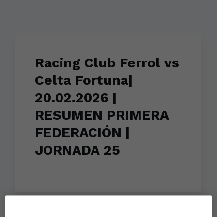
Racing Club Ferrol vs
Celta Fortuna|
20.02.2026 |
RESUMEN PRIMERA
FEDERACIÓN |
JORNADA 25