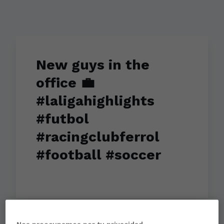
New guys in the
office 💼
#laligahighlights
#futbol
#racingclubferrol
#football #soccer