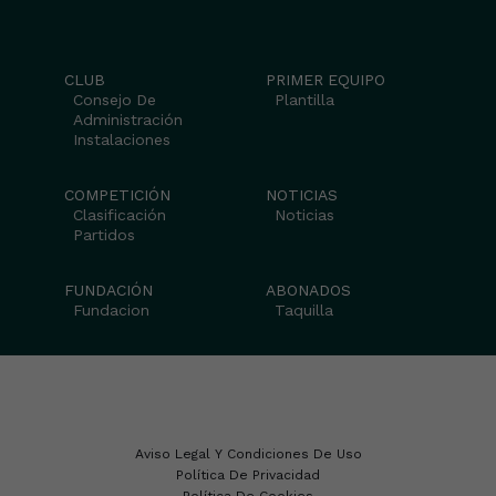
CLUB
PRIMER EQUIPO
Consejo De
Plantilla
Administración
Instalaciones
COMPETICIÓN
NOTICIAS
Clasificación
Noticias
Partidos
FUNDACIÓN
ABONADOS
Fundacion
Taquilla
Aviso Legal Y Condiciones De Uso
Política De Privacidad