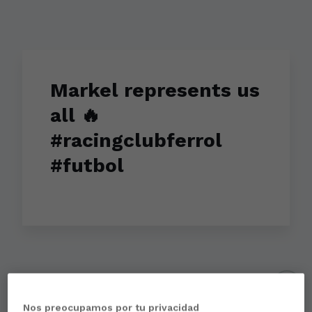
Markel represents us
all 🔥
#racingclubferrol
#futbol
Aún no hay reacciones. ¡Sé el primero!
Nos preocupamos por tu privacidad