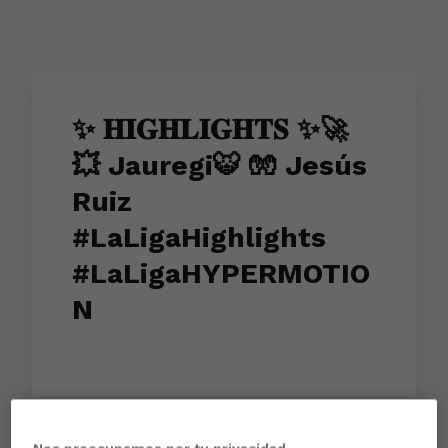
✨ 𝐇𝐈𝐆𝐇𝐋𝐈𝐆𝐇𝐓𝐒 ✨🚀
💥 Jauregi🐯 🧤 Jesús
Ruiz
#LaLigaHighlights
#LaLigaHYPERMOTIO
N