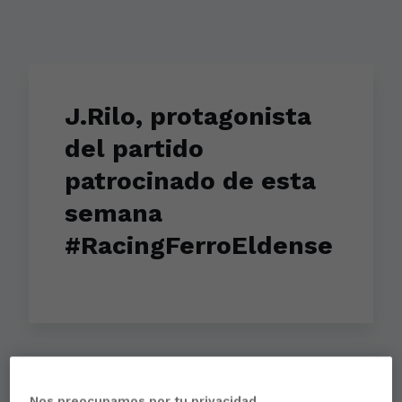
J.Rilo, protagonista
del partido
patrocinado de esta
semana
#RacingFerroEldense
Aún no hay reacciones. ¡Sé el primero!
Nos preocupamos por tu privacidad