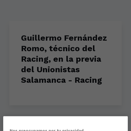
Guillermo Fernández
Romo, técnico del
Racing, en la previa
del Unionistas
Salamanca - Racing
Aún no hay reacciones. ¡Sé el primero!
Nos preocupamos por tu privacidad