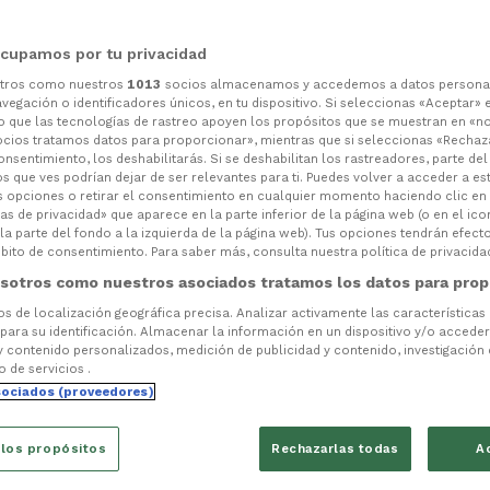
cupamos por tu privacidad
otros como nuestros
1013
socios almacenamos y accedemos a datos persona
vegación o identificadores únicos, en tu dispositivo. Si seleccionas «Aceptar» 
o que las tecnologías de rastreo apoyen los propósitos que se muestran en «n
ocios tratamos datos para proporcionar», mientras que si seleccionas «Rechaz
consentimiento, los deshabilitarás. Si se deshabilitan los rastreadores, parte de
s que ves podrían dejar de ser relevantes para ti. Puedes volver a acceder a e
s opciones o retirar el consentimiento en cualquier momento haciendo clic en
as de privacidad» que aparece en la parte inferior de la página web (o en el ico
la parte del fondo a la izquierda de la página web). Tus opciones tendrán efect
ito de consentimiento. Para saber más, consulta nuestra política de privacida
sotros como nuestros asociados tratamos los datos para prop
tos de localización geográfica precisa. Analizar activamente las características
 para su identificación. Almacenar la información en un dispositivo y/o acceder 
y contenido personalizados, medición de publicidad y contenido, investigación
o de servicios .
sociados (proveedores)
 los propósitos
Rechazarlas todas
A