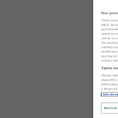
Nos preo
Tanto nos
datos de na
permitiend
nuestros s
retiras tu 
los anuncio
cambiar tu
«Preferenci
que hay en 
nuestro ámb
Tanto no
Utilizar da
dispositivo
Publicidad 
y desarroll
Lista de a
Mostrar