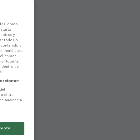
les, como
estarás
osotros y
ar todo» o
l contenido y
ste menú para
 el enlace
no flotante
o dentro de
d.
orcionar:
 del
a ella .
 de audiencia
cepto