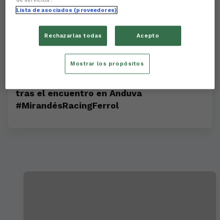
Lista de asociados (proveedores)
Rechazarlas todas
Acepto
Mostrar los propósitos
ZONA MIXTA | Luis Perea y Naim García
tras el encuentro en Anduva
#MirandésRacingFerrol