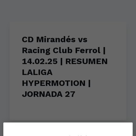
CD Mirandés vs
Racing Club Ferrol |
14.02.25 | RESUMEN
LALIGA
HYPERMOTION |
JORNADA 27