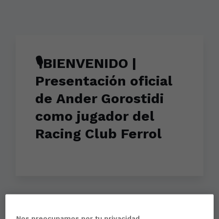
🎙BIENVENIDO |
Presentación oficial
de Ander Gorostidi
como jugador del
Racing Club Ferrol
Aún no hay reacciones. ¡Sé el primero!
Nos preocupamos por tu privacidad