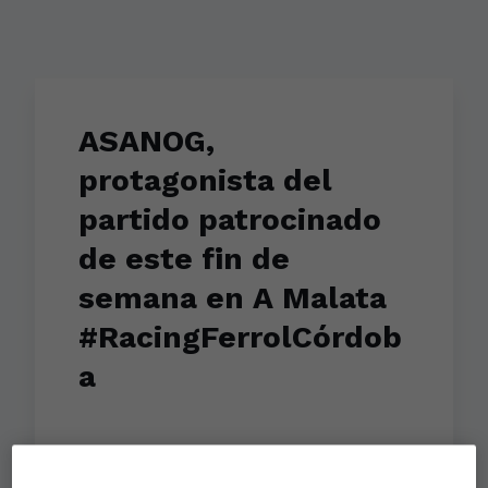
ASANOG,
protagonista del
partido patrocinado
de este fin de
semana en A Malata
#RacingFerrolCórdob
a