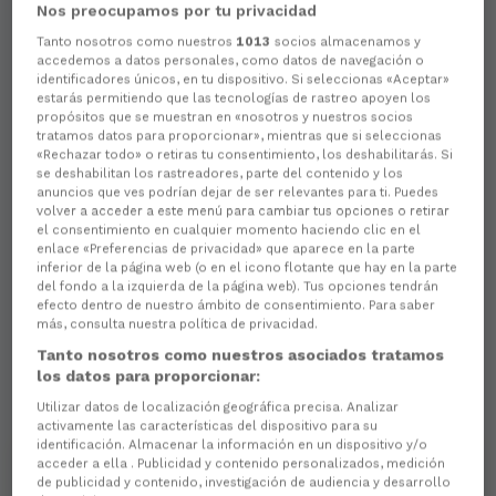
Nos preocupamos por tu privacidad
Tanto nosotros como nuestros
1013
socios almacenamos y
accedemos a datos personales, como datos de navegación o
Aún no hay reacciones. ¡Sé el primero!
identificadores únicos, en tu dispositivo. Si seleccionas «Aceptar»
estarás permitiendo que las tecnologías de rastreo apoyen los
propósitos que se muestran en «nosotros y nuestros socios
tratamos datos para proporcionar», mientras que si seleccionas
«Rechazar todo» o retiras tu consentimiento, los deshabilitarás. Si
se deshabilitan los rastreadores, parte del contenido y los
anuncios que ves podrían dejar de ser relevantes para ti. Puedes
volver a acceder a este menú para cambiar tus opciones o retirar
el consentimiento en cualquier momento haciendo clic en el
enlace «Preferencias de privacidad» que aparece en la parte
inferior de la página web (o en el icono flotante que hay en la parte
del fondo a la izquierda de la página web). Tus opciones tendrán
efecto dentro de nuestro ámbito de consentimiento. Para saber
más, consulta nuestra política de privacidad.
Tanto nosotros como nuestros asociados tratamos
los datos para proporcionar:
Utilizar datos de localización geográfica precisa. Analizar
activamente las características del dispositivo para su
identificación. Almacenar la información en un dispositivo y/o
acceder a ella . Publicidad y contenido personalizados, medición
de publicidad y contenido, investigación de audiencia y desarrollo