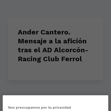
Ander Cantero.
Mensaje a la afición
tras el AD Alcorcón-
Racing Club Ferrol
Aún no hay reacciones. ¡Sé el primero!
Nos preocupamos por tu privacidad