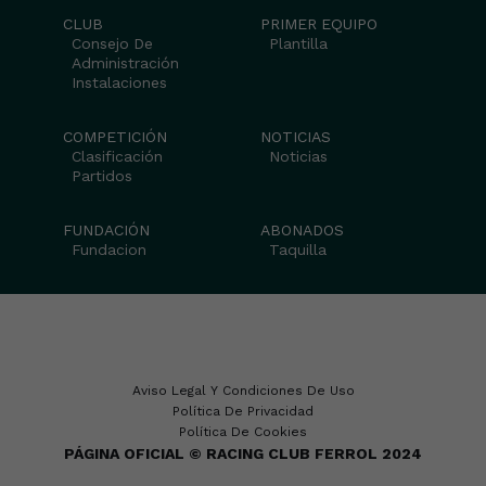
CLUB
PRIMER EQUIPO
Consejo De
Plantilla
Administración
Instalaciones
COMPETICIÓN
NOTICIAS
Clasificación
Noticias
Partidos
FUNDACIÓN
ABONADOS
Fundacion
Taquilla
Aviso Legal Y Condiciones De Uso
Política De Privacidad
Política De Cookies
PÁGINA OFICIAL © RACING CLUB FERROL 2024