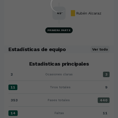
Rubén Alcaraz
45
’
PRIMERA PARTE
Estadísticas de equipo
Ver todo
Estadísticas principales
2
3
Ocasiones claras
Ocasiones claras:Racing Club Ferrol 2 versus Cádiz C
11
9
Tiros totales
Tiros totales:Racing Club Ferrol 11 versus Cádiz CF 9
353
440
Pases totales
Pases totales:Racing Club Ferrol 353 versus Cádiz CF
14
11
Faltas
Faltas:Racing Club Ferrol 14 versus Cádiz CF 11