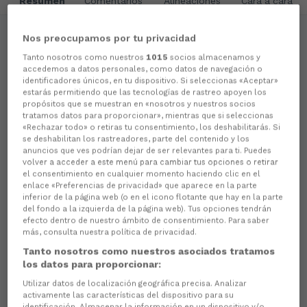
Resumen
Comentarios
Alineaciones
Cara a cara
Nos preocupamos por tu privacidad
Momentos destacados
Tanto nosotros como nuestros
1015
socios almacenamos y
accedemos a datos personales, como datos de navegación o
identificadores únicos, en tu dispositivo. Si seleccionas «Aceptar»
estarás permitiendo que las tecnologías de rastreo apoyen los
propósitos que se muestran en «nosotros y nuestros socios
tratamos datos para proporcionar», mientras que si seleccionas
«Rechazar todo» o retiras tu consentimiento, los deshabilitarás. Si
se deshabilitan los rastreadores, parte del contenido y los
anuncios que ves podrían dejar de ser relevantes para ti. Puedes
volver a acceder a este menú para cambiar tus opciones o retirar
el consentimiento en cualquier momento haciendo clic en el
enlace «Preferencias de privacidad» que aparece en la parte
inferior de la página web (o en el icono flotante que hay en la parte
del fondo a la izquierda de la página web). Tus opciones tendrán
efecto dentro de nuestro ámbito de consentimiento. Para saber
más, consulta nuestra política de privacidad.
46
Tanto nosotros como nuestros asociados tratamos
GALERÍA | Racing Club Ferrol vs
los datos para proporcionar:
Cádiz CF | A Malata | Jornada 40
Utilizar datos de localización geográfica precisa. Analizar
activamente las características del dispositivo para su
PRIMER EQUIPO
identificación. Almacenar la información en un dispositivo y/o