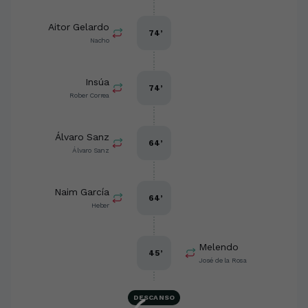
Aitor Gelardo
74
’
Nacho
Insúa
74
’
Rober Correa
Álvaro Sanz
64
’
Álvaro Sanz
Naim García
64
’
Heber
Melendo
45
’
José de la Rosa
DESCANSO