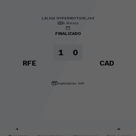
LALIGA HYPERMOTION
|
J40
|
Cádiz CF
-
Racing Club Ferr
|
LALIGA HYPERMOTION
J40
A Malata
FINALIZADO
1
0
RFE
CAD
Espectadores: 3067
1
0