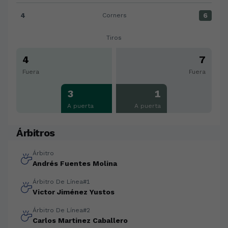
4
6
Corners
Corners:Racing Club Ferrol 4 versus Cádiz CF 6
Tiros
4
7
Fuera
Fuera
3
1
A puerta
A puerta
Árbitros
Árbitro
Andrés Fuentes Molina
Árbitro De Línea#1
Victor Jiménez Yustos
Árbitro De Línea#2
Carlos Martinez Caballero