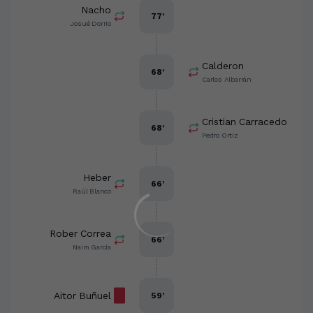
Nacho
77
’
Josué Dorrio
Calderon
68
’
Carlos Albarrán
Cristian Carracedo
68
’
Pedro Ortiz
Heber
66
’
Raúl Blanco
Rober Correa
66
’
Naim García
Aitor Buñuel
59
’