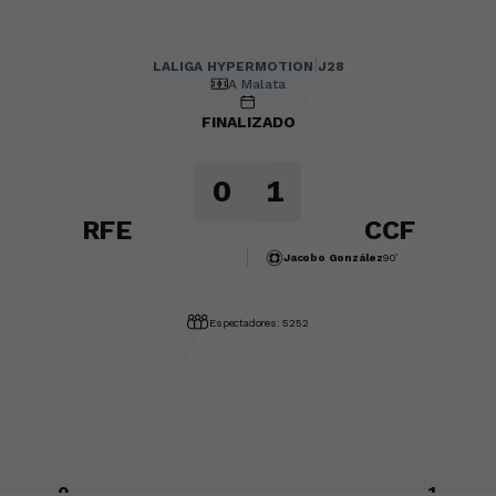
LALIGA HYPERMOTION
|
J28
|
Córdoba CF
-
Racing Club F
|
LALIGA HYPERMOTION
J28
A Malata
FINALIZADO
0
1
RFE
CCF
Jacobo González
90’
Espectadores: 5252
0
1