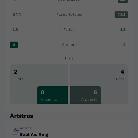
Tiros totales:Racing Club Ferrol 4 versus Córdoba CF
244
481
Pases totales
Pases totales:Racing Club Ferrol 244 versus Córdoba
13
13
Faltas
Faltas:Racing Club Ferrol 13 versus Córdoba CF 13
4
2
Corners
Corners:Racing Club Ferrol 4 versus Córdoba CF 2
Tiros
2
4
Fuera
Fuera
0
6
A puerta
A puerta
Árbitros
Árbitro
Saúl Ais Reig