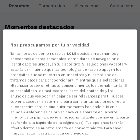
Resumen
Comentarios
Alineaciones
Cara a cara
Momentos destacados
Nos preocupamos por tu privacidad
Tanto nosotros como nuestros
1015
socios almacenamos y
accedemos a datos personales, como datos de navegación o
identificadores únicos, en tu dispositivo. Si seleccionas «Aceptar»
estarás permitiendo que las tecnologías de rastreo apoyen los
propósitos que se muestran en «nosotros y nuestros socios
tratamos datos para proporcionar», mientras que si seleccionas
«Rechazar todo» o retiras tu consentimiento, los deshabilitarás. Si
se deshabilitan los rastreadores, parte del contenido y los
anuncios que ves podrían dejar de ser relevantes para ti. Puedes
volver a acceder a este menú para cambiar tus opciones o retirar
48
el consentimiento en cualquier momento haciendo clic en el
enlace «Preferencias de privacidad» que aparece en la parte
GALERÍA | RACING CLUB FERROL
inferior de la página web (o en el icono flotante que hay en la parte
vs CÓRDOBA CF | A Malata |
del fondo a la izquierda de la página web). Tus opciones tendrán
efecto dentro de nuestro ámbito de consentimiento. Para saber
JORNADA 28
más, consulta nuestra política de privacidad.