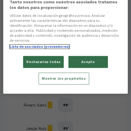
Tanto nosotros como nuestros asociados tratamos
PRIMER EQUIPO
los datos para proporcionar:
Utilizar datos de localización geográfica precisa. Analizar
activamente las características del dispositivo para su
identificación. Almacenar la información en un dispositivo y/o
acceder a ella . Publicidad y contenido personalizados, medición
de publicidad y contenido, investigación de audiencia y desarrollo
Eventos del partido
Ordenar por eventos
de servicios .
Lista de asociados (proveedores)
-
0
1
Rechazarlas todas
Acepto
Mostrar los propósitos
Jacobo González
90
’
Álvaro Sanz
88
’
Jesús Ruiz
85
’