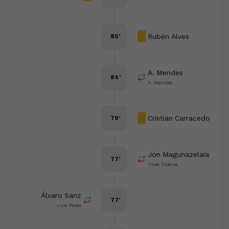
Rubén Alves
85
’
A. Mendes
84
’
A. Mendes
Cristian Carracedo
79
’
Jon Magunazelaia
77
’
Théo Zidane
Álvaro Sanz
77
’
Luis Perea