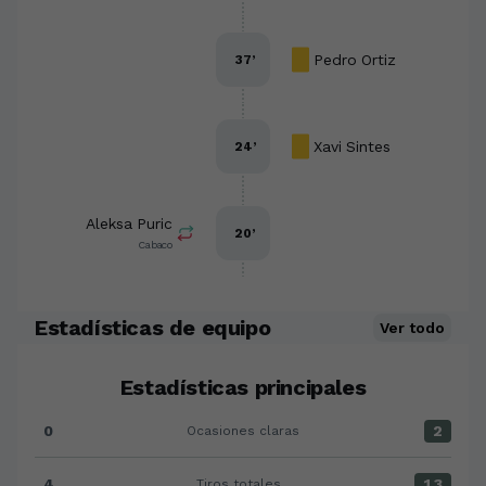
Pedro Ortiz
37
’
Xavi Sintes
24
’
Aleksa Puric
20
’
Cabaco
Estadísticas de equipo
Ver todo
Estadísticas principales
0
2
Ocasiones claras
Ocasiones claras:Racing Club Ferrol 0 versus Córdob
4
13
Tiros totales