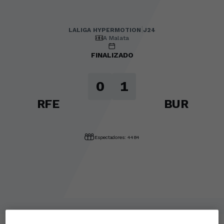
LALIGA HYPERMOTION
|
J24
|
Burgos CF
-
Racing Club Fe
|
LALIGA HYPERMOTION
J24
A Malata
FINALIZADO
0
1
RFE
BUR
Espectadores: 4484
0
1