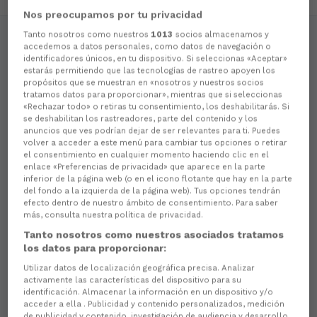
Resumen
Comentarios
Alineaciones
Cara a cara
Nos preocupamos por tu privacidad
Tanto nosotros como nuestros
1013
socios almacenamos y
Momentos destacados
accedemos a datos personales, como datos de navegación o
identificadores únicos, en tu dispositivo. Si seleccionas «Aceptar»
estarás permitiendo que las tecnologías de rastreo apoyen los
propósitos que se muestran en «nosotros y nuestros socios
tratamos datos para proporcionar», mientras que si seleccionas
«Rechazar todo» o retiras tu consentimiento, los deshabilitarás. Si
se deshabilitan los rastreadores, parte del contenido y los
anuncios que ves podrían dejar de ser relevantes para ti. Puedes
volver a acceder a este menú para cambiar tus opciones o retirar
el consentimiento en cualquier momento haciendo clic en el
enlace «Preferencias de privacidad» que aparece en la parte
inferior de la página web (o en el icono flotante que hay en la parte
del fondo a la izquierda de la página web). Tus opciones tendrán
efecto dentro de nuestro ámbito de consentimiento. Para saber
más, consulta nuestra política de privacidad.
41
Tanto nosotros como nuestros asociados tratamos
GALERÍA | RACING CLUB FERROL
los datos para proporcionar:
vs BURGOS CF | A Malata |
Utilizar datos de localización geográfica precisa. Analizar
activamente las características del dispositivo para su
JORNADA 24
identificación. Almacenar la información en un dispositivo y/o
acceder a ella . Publicidad y contenido personalizados, medición
PRIMER EQUIPO
de publicidad y contenido, investigación de audiencia y desarrollo