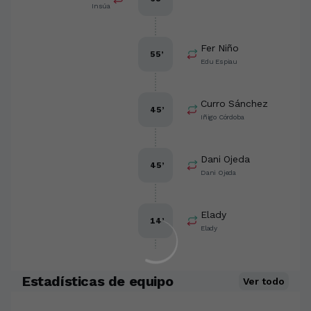
Insúa
Fer Niño
55
’
Edu Espiau
Curro Sánchez
45
’
Iñigo Córdoba
Dani Ojeda
45
’
Dani Ojeda
Elady
14
’
Elady
Estadísticas de equipo
Ver todo