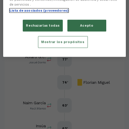
de servicios .
Lista de asociados (proveedores)
Rechazarlas todas
Acepto
Eventos del partido
Ordenar por eventos
Mostrar los propósitos
Álvaro G.c.
77
’
Josué Dorrio
Florian Miguel
74
’
Naim García
63
’
Raúl Blanco
Insúa
63
’