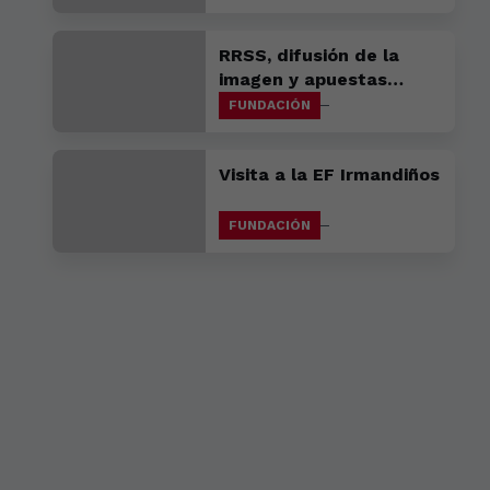
gradas de A Malata
RRSS, difusión de la
imagen y apuestas
deportivas centran la
FUNDACIÓN
sesión formativa que la
Policía Nacional impartió
Visita a la EF Irmandiños
a nuestros canteranos
FUNDACIÓN