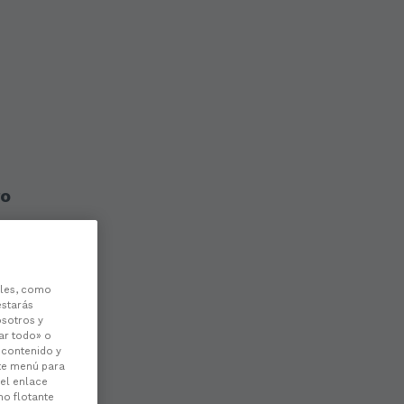
ro
les, como
estarás
osotros y
ar todo» o
l contenido y
ste menú para
 el enlace
no flotante