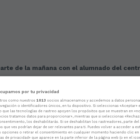
arte de la mañana con el alumnado del cent
cupamos por tu privacidad
otros como nuestros
1013
socios almacenamos y accedemos a datos persona
vegación o identificadores únicos, en tu dispositivo. Si seleccionas «Aceptar» 
o que las tecnologías de rastreo apoyen los propósitos que se muestran en «n
ocios tratamos datos para proporcionar», mientras que si seleccionas «Rechaz
consentimiento, los deshabilitarás. Si se deshabilitan los rastreadores, parte de
s que ves podrían dejar de ser relevantes para ti. Puedes volver a acceder a e
s opciones o retirar el consentimiento en cualquier momento haciendo clic en
as de privacidad» que aparece en la parte inferior de la página web (o en el ico