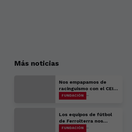
Más noticias
Nos empapamos de
racinguismo con el CEIP
Ledicia y el Colegio
FUNDACIÓN
Arenales Santa Juana
Los equipos de fútbol
de Ferrolterra nos
acompañarán en las
FUNDACIÓN