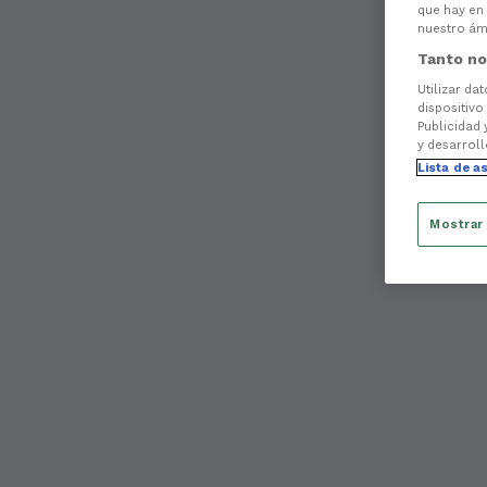
que hay en 
nuestro ámb
Tanto no
Utilizar da
dispositivo
Publicidad 
y desarroll
Lista de a
Mostrar