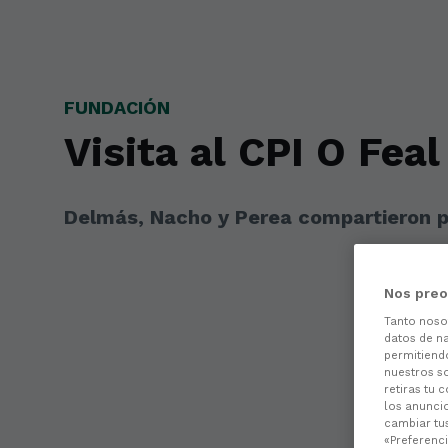
Skip to main content
FUNDACIÓN
Visita al CPI O Feal
Delmás, Nacho y Perea compartieron p
Nos preo
Tanto nos
datos de na
permitiend
nuestros s
retiras tu 
los anuncio
cambiar tu
«Preferenci