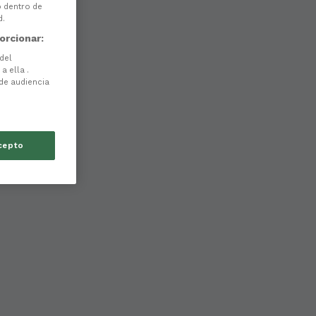
o dentro de
d.
orcionar:
 del
a ella .
 de audiencia
cepto