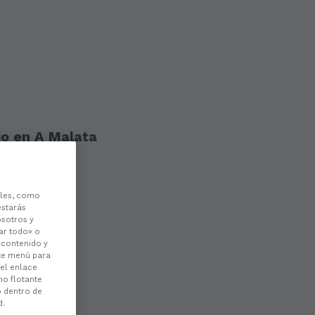
jo en A Malata
les, como
estarás
osotros y
ar todo» o
l contenido y
ste menú para
 el enlace
no flotante
o dentro de
d.