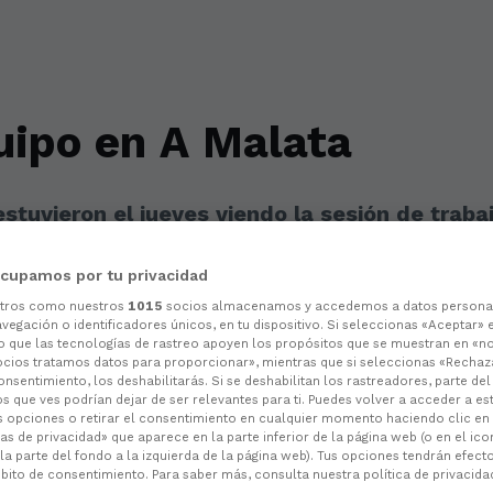
uipo en A Malata
estuvieron el jueves viendo la sesión de traba
cupamos por tu privacidad
otros como nuestros
1015
socios almacenamos y accedemos a datos persona
vegación o identificadores únicos, en tu dispositivo. Si seleccionas «Aceptar» 
o que las tecnologías de rastreo apoyen los propósitos que se muestran en «n
ocios tratamos datos para proporcionar», mientras que si seleccionas «Rechaz
consentimiento, los deshabilitarás. Si se deshabilitan los rastreadores, parte de
s que ves podrían dejar de ser relevantes para ti. Puedes volver a acceder a e
s opciones o retirar el consentimiento en cualquier momento haciendo clic en
as de privacidad» que aparece en la parte inferior de la página web (o en el ico
la parte del fondo a la izquierda de la página web). Tus opciones tendrán efect
ito de consentimiento. Para saber más, consulta nuestra política de privacida