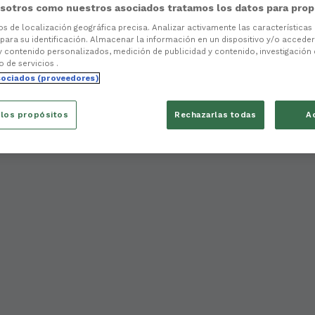
sotros como nuestros asociados tratamos los datos para prop
tos de localización geográfica precisa. Analizar activamente las características
 para su identificación. Almacenar la información en un dispositivo y/o acceder 
y contenido personalizados, medición de publicidad y contenido, investigación
o de servicios .
sociados (proveedores)
 los propósitos
Rechazarlas todas
A