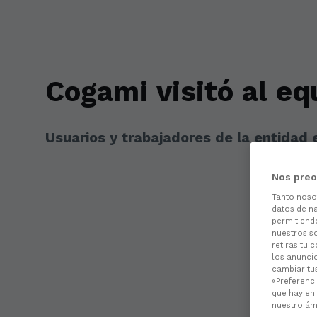
Skip to main content
Cogami visitó al eq
Usuarios y trabajadores de la entidad 
Nos preo
Tanto nos
datos de na
permitiend
nuestros s
retiras tu 
los anuncio
cambiar tu
«Preferenci
que hay en 
nuestro ámb