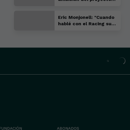
fue lo que me convenció
para venir"
Eric Monjonell: "Cuando
hablé con el Racing supe
que este tenía que ser
mi sitio"
FUNDACIÓN
ABONADOS