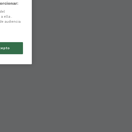
orcionar:
 del
a ella .
 de audiencia
cepto