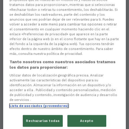
tratamos datos para proporcionar», mientras que si seleccionas
«Rechazar todo» o retiras tu consentimiento, los deshabilitarás. Si
se deshabilitan los rastreadores, parte del contenido y los
anuncios que ves podrían dejar de ser relevantes para ti. Puedes
volver a acceder a este menú para cambiar tus opciones o retirar
el consentimiento en cualquier momento haciendo clic en el
enlace «Preferencias de privacidad» que aparece en la parte
inferior de la página web (o en el icono flotante que hay en la parte
del fondo a la izquierda de la página web). Tus opciones tendrán
Aún no hay reacciones. ¡Sé el primero!
efecto dentro de nuestro ámbito de consentimiento. Para saber
más, consulta nuestra política de privacidad.
El respaldo de empresas comprometidas como
Ópticas Noroeste
es una de las grandes fortalezas
Tanto nosotros como nuestros asociados tratamos
del
Racing Club Ferrol
. La firma, reconocida por su
los datos para proporcionar:
servicio cercano y su implantación en
Ferrolterra
,
Utilizar datos de localización geográfica precisa. Analizar
donde cuenta con
siete centros
, será protagonista
activamente las características del dispositivo para su
del
partido patrocinado
de este domingo (
17.00
identificación. Almacenar la información en un dispositivo y/o
horas
), correspondiente a la
37.ª jornada
, ante el
acceder a ella . Publicidad y contenido personalizados, medición
de publicidad y contenido, investigación de audiencia y desarrollo
Osasuna Promesas
en
A Malata
.
de servicios .
Durante la presentación de este encuentro,
Emma
Lista de asociados (proveedores)
Fernández-Portal Calaza
, responsable de Marketing
de
Ópticas Noroeste
, expresó el compromiso de la
Rechazarlas todas
Acepto
firma con el
proyecto racinguista
, destacando el
orgullo que supone para la compañía formar parte