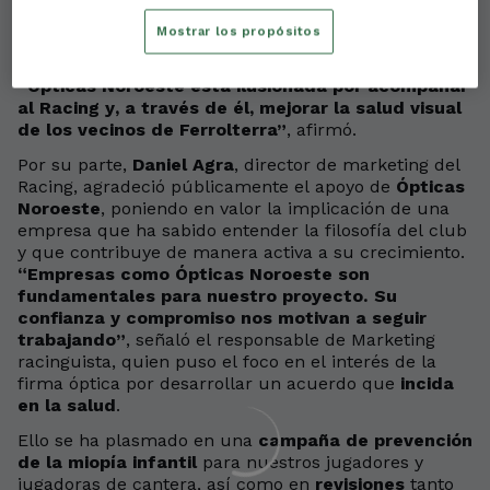
de la familia racinguista y apoyar a un club que
Mostrar los propósitos
representa los valores de
esfuerzo, cercanía y
arraigo comarcal
.
“Ópticas Noroeste está ilusionada por acompañar
al Racing y, a través de él, mejorar la salud visual
de los vecinos de Ferrolterra”
, afirmó.
Por su parte,
Daniel Agra
, director de marketing del
Racing, agradeció públicamente el apoyo de
Ópticas
Noroeste
, poniendo en valor la implicación de una
empresa que ha sabido entender la filosofía del club
y que contribuye de manera activa a su crecimiento.
“Empresas como Ópticas Noroeste son
fundamentales para nuestro proyecto. Su
confianza y compromiso nos motivan a seguir
trabajando”
, señaló el responsable de Marketing
racinguista, quien puso el foco en el interés de la
firma óptica por desarrollar un acuerdo que
incida
en la salud
.
Ello se ha plasmado en una
campaña de prevención
de la miopía infantil
para nuestros jugadores y
jugadoras de cantera, así como en
revisiones
tanto