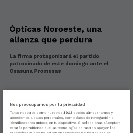
Ópticas Noroeste, una
alianza que perdura
La firma protagonizará el partido
patrocinado de este domingo ante el
Osasuna Promesas
Nos preocupamos por tu privacidad
Tanto nosotros como nuestros
1013
socios almacenamos y
accedemos a datos personales, como datos de navegación o
identificadores únicos, en tu dispositivo. Si seleccionas «Aceptar»
estarás permitiendo que las tecnologías de rastreo apoyen los
propósitos que se muestran en «nosotros y nuestros socios