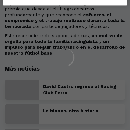
representantes municipales
este galardón. Un
premio que desde el club agradecemos
profundamente y que reconoce el
esfuerzo, el
compromiso y el trabajo realizado durante toda la
temporada
por parte de jugadores y técnicos.
Este reconocimiento supone, además,
un motivo de
orgullo para toda la familia racinguista
y
un
impulso para seguir trabajando en el desarrollo de
nuestro fútbol base
.
Más noticias
David Castro regresa al Racing
Club Ferrol
La blanca, otra historia