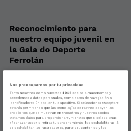
Reconocimiento para
nuestro equipo juvenil en
la Gala do Deporte
Ferrolán
La escuadra racinguista recibió un premio
por su ascenso de la pasada campaña a
Nos preocupamos por tu privacidad
División de Honor
Tanto nosotros como nuestros
1015
socios almacenamos y
accedemos a datos personales, como datos de navegación o
identificadores únicos, en tu dispositivo. Si seleccionas «Aceptar»
estarás permitiendo que las tecnologías de rastreo apoyen los
propósitos que se muestran en «nosotros y nuestros socios
tratamos datos para proporcionar», mientras que si seleccionas
«Rechazar todo» o retiras tu consentimiento, los deshabilitarás. Si
se deshabilitan los rastreadores, parte del contenido y los