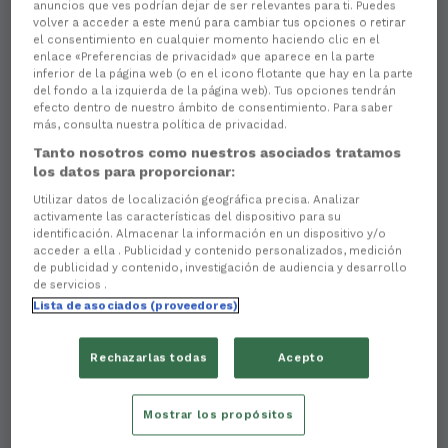
anuncios que ves podrían dejar de ser relevantes para ti. Puedes
volver a acceder a este menú para cambiar tus opciones o retirar
el consentimiento en cualquier momento haciendo clic en el
enlace «Preferencias de privacidad» que aparece en la parte
inferior de la página web (o en el icono flotante que hay en la parte
del fondo a la izquierda de la página web). Tus opciones tendrán
efecto dentro de nuestro ámbito de consentimiento. Para saber
más, consulta nuestra política de privacidad.
Tanto nosotros como nuestros asociados tratamos
los datos para proporcionar:
Utilizar datos de localización geográfica precisa. Analizar
activamente las características del dispositivo para su
Aún no hay reacciones. ¡Sé el primero!
identificación. Almacenar la información en un dispositivo y/o
acceder a ella . Publicidad y contenido personalizados, medición
Los éxitos deportivos alcanzados durante la
de publicidad y contenido, investigación de audiencia y desarrollo
temporada 2024/25
, en la que logró el
ascenso a
de servicios .
División de Honor
, le valieron a nuestro
Juvenil A
Lista de asociados (proveedores)
para recibir una
mención especial del jurado
durante el transcurso de la
XXXI Gala do Deporte
Rechazarlas todas
Acepto
Ferrolán
, que se celebró en la tarde de ayer en el
Auditorio Municipal
.
Mostrar los propósitos
Integrantes de aquella plantilla, junto con el cuerpo
técnico de entonces, recibieron de manos de