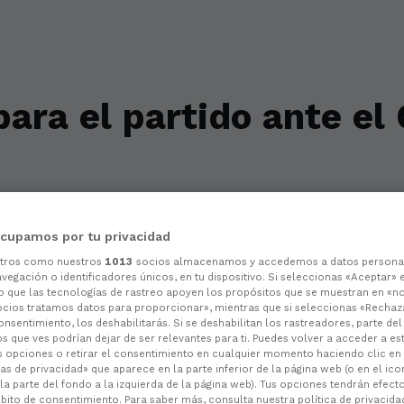
ara el partido ante el
horas
cupamos por tu privacidad
otros como nuestros
1013
socios almacenamos y accedemos a datos persona
vegación o identificadores únicos, en tu dispositivo. Si seleccionas «Aceptar» 
o que las tecnologías de rastreo apoyen los propósitos que se muestran en «n
ocios tratamos datos para proporcionar», mientras que si seleccionas «Rechaz
consentimiento, los deshabilitarás. Si se deshabilitan los rastreadores, parte de
s que ves podrían dejar de ser relevantes para ti. Puedes volver a acceder a e
s opciones o retirar el consentimiento en cualquier momento haciendo clic en
as de privacidad» que aparece en la parte inferior de la página web (o en el ico
la parte del fondo a la izquierda de la página web). Tus opciones tendrán efect
ito de consentimiento. Para saber más, consulta nuestra política de privacida