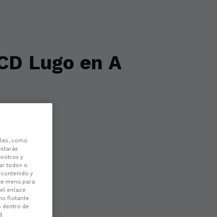
 CD Lugo en A
les, como
estarás
osotros y
ar todo» o
l contenido y
ste menú para
 el enlace
no flotante
o dentro de
d.