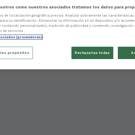
sotros como nuestros asociados tratamos los datos para prop
tos de localización geográfica precisa. Analizar activamente las características
 para su identificación. Almacenar la información en un dispositivo y/o acceder 
y contenido personalizados, medición de publicidad y contenido, investigación
o de servicios .
sociados (proveedores)
 los propósitos
Rechazarlas todas
A