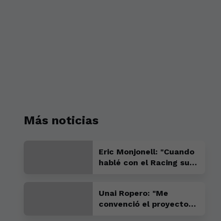
Más noticias
Eric Monjonell: "Cuando
hablé con el Racing supe
que este tenía que ser
mi sitio"
Unai Ropero: "Me
convenció el proyecto
del Racing y su ambición