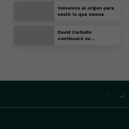
por estar arriba"
Volvemos al origen para
vestir lo que somos
David Carballo
continuará su
crecimiento en la UD
Somozas