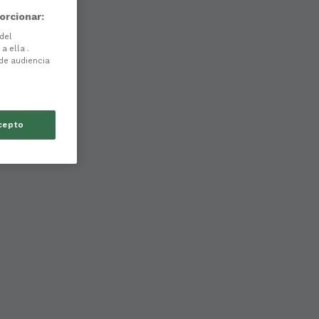
orcionar:
 del
a ella .
 de audiencia
cepto