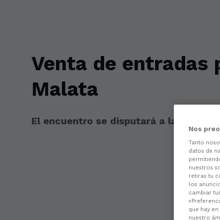
Skip to main content
Venta de entradas p
Malata
El encuentro se disputará a las 16.15 
Nos preo
Tanto nos
datos de na
permitiend
nuestros s
retiras tu 
los anuncio
cambiar tu
«Preferenci
que hay en 
nuestro ámb