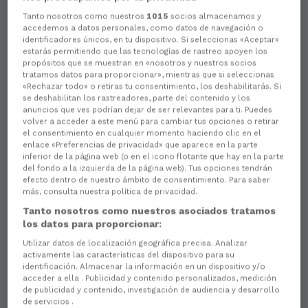
Tanto nosotros como nuestros
1015
socios almacenamos y
accedemos a datos personales, como datos de navegación o
identificadores únicos, en tu dispositivo. Si seleccionas «Aceptar»
estarás permitiendo que las tecnologías de rastreo apoyen los
propósitos que se muestran en «nosotros y nuestros socios
tratamos datos para proporcionar», mientras que si seleccionas
«Rechazar todo» o retiras tu consentimiento, los deshabilitarás. Si
se deshabilitan los rastreadores, parte del contenido y los
anuncios que ves podrían dejar de ser relevantes para ti. Puedes
volver a acceder a este menú para cambiar tus opciones o retirar
Aún no hay reacciones. ¡Sé el primero!
el consentimiento en cualquier momento haciendo clic en el
enlace «Preferencias de privacidad» que aparece en la parte
inferior de la página web (o en el icono flotante que hay en la parte
La temporada 2026/27
arrancará
para el Racing el
del fondo a la izquierda de la página web). Tus opciones tendrán
último fin de semana de agosto, visitando el campo
efecto dentro de nuestro ámbito de consentimiento. Para saber
de
Fadura para medirse al Arenas Club
.
más, consulta nuestra política de privacidad.
Así lo determinó el
sorteo del calendario
que regirá
Tanto nosotros como nuestros asociados tratamos
la próxima temporada en el
Grupo 1 de Primera
los datos para proporcionar:
Federación
, en el que militará el cuadro verde. Un
Utilizar datos de localización geográfica precisa. Analizar
evento que se celebró esta misma tarde en la Plaza
activamente las características del dispositivo para su
de la Selección en Madrid.
identificación. Almacenar la información en un dispositivo y/o
acceder a ella . Publicidad y contenido personalizados, medición
El equipo que dirige Javi Vázquez disputará las
dos
de publicidad y contenido, investigación de audiencia y desarrollo
primeras jornadas a domicilio
, por lo que habrá que
de servicios .