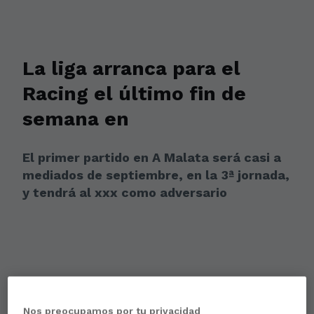
La liga arranca para el
Racing el último fin de
semana en
El primer partido en A Malata será casi a
mediados de septiembre, en la 3ª jornada,
y tendrá al xxx como adversario
Nos preocupamos por tu privacidad